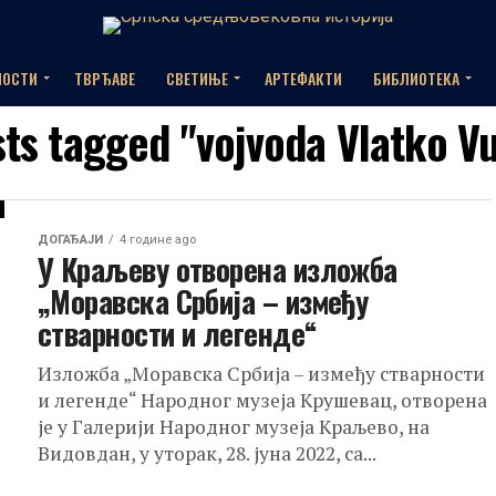
НОСТИ
ТВРЂАВЕ
СВЕТИЊЕ
АРТЕФАКТИ
БИБЛИОТЕКА
sts tagged "vojvoda Vlatko V
ДОГАЂАЈИ
4 године ago
У Краљеву отворена изложба
„Моравска Србија – између
стварности и легенде“
Изложба „Моравска Србија – између стварности
и легенде“ Народног музеја Крушевац, отворена
је у Галерији Народног музеја Краљево, на
Видовдан, у уторак, 28. јуна 2022, са...