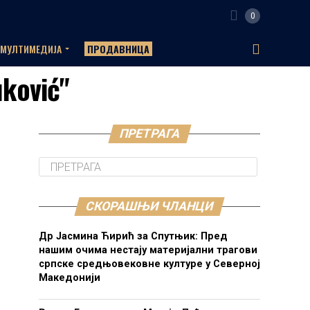
0
МУЛТИМЕДИЈА
ПРОДАВНИЦА
uković"
ПРЕТРАГА
СКОРАШЊИ ЧЛАНЦИ
Др Јасмина Ћирић за Спутњик: Пред
нашим очима нестају материјални трагови
српске средњовековне културе у Северној
Македонији