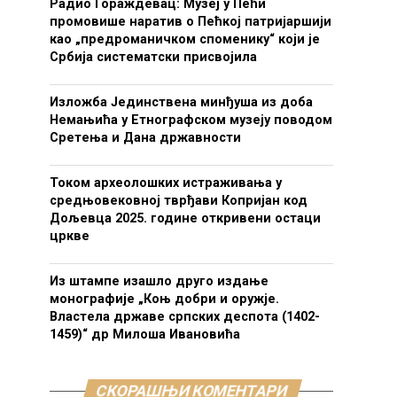
Радио Гораждевац: Музеј у Пећи
промовише наратив о Пећкој патријаршији
као „предроманичком споменику“ који је
Србија систематски присвојила
Изложба Јединствена минђуша из доба
Немањића у Етнографском музеју поводом
Сретења и Дана државности
Током археолошких истраживања у
средњовековној тврђави Копријан код
Дољевца 2025. године откривени остаци
цркве
Из штампе изашло друго издање
монографије „Коњ добри и оружје.
Властела државе српских деспота (1402-
1459)“ др Милоша Ивановића
СКОРАШЊИ КОМЕНТАРИ