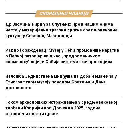
СКОРАШЊИ ЧЛАНЦИ
Др Јасмина Ћирић за Спутњик: Пред нашим очима
нестају материјални трагови српске средњовековне
културе у Северној Македонији
Радио Гораждевац: Музеј у Пећи промовише наратив
о Пећкој патријаршији као „предроманичком
споменику“ који је Србија систематски присвојила
Изложба Јединствена минђуша из доба Немањића у
Етнографском музеју поводом Сретења и Дана
државности
Током археолошких истраживања у средњовековној
тврђави Копријан код Дољевца 2025. године
откривени остаци цркве