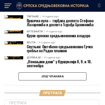
ТВРЂАВЕ
4 године ago
Вршачка кула – тврђава деспота Стефана
Лазаревића и деспота Ђурађа Бранковића
АРТЕФАКТИ
4 године ago
Круне српских средњовековних владара
ВЕСТИ
4 године ago
Спутњик: Оштећено средњовековно Грчко
гробље на Радан планини
ДОГАЂАЈИ
4 године ago
„Немањини дани“ у Куршумлији 8, 9. и 10.
септембра
ЈОШ ЧЛАНАКА
ПРЕТРАГА