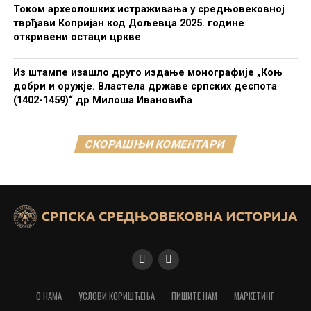
Током археолошких истраживања у средњовековној
тврђави Копријан код Дољевца 2025. године
откривени остаци цркве
Из штампе изашло друго издање монографије „Коњ
добри и оружје. Властела државе српских деспота
(1402-1459)“ др Милоша Ивановића
СКОРАШЊИ КОМЕНТАРИ
О НАМА
УСЛОВИ КОРИШЋЕЊА
ПИШИТЕ НАМ
МАРКЕТИНГ