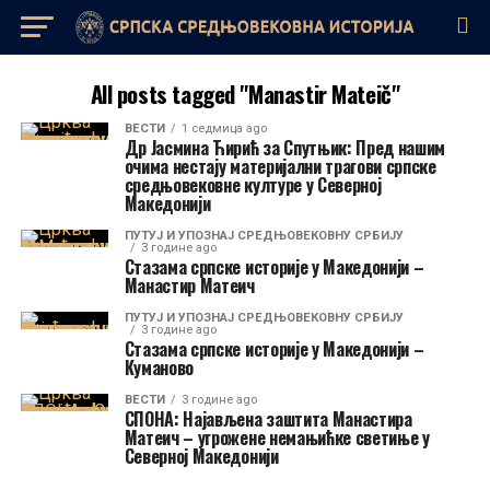
All posts tagged "Manastir Mateič"
ВЕСТИ
1 седмица ago
Др Јасмина Ћирић за Спутњик: Пред нашим
очима нестају материјални трагови српске
средњовековне културе у Северној
Македонији
ПУТУЈ И УПОЗНАЈ СРЕДЊОВЕКОВНУ СРБИЈУ
3 године ago
Стазама српске историје у Македонији –
Манастир Матеич
ПУТУЈ И УПОЗНАЈ СРЕДЊОВЕКОВНУ СРБИЈУ
3 године ago
Стазама српске историје у Македонији –
Куманово
ВЕСТИ
3 године ago
СПОНА: Најављена заштита Манастира
Матеич – угрожене немањићке светиње у
Северној Македонији