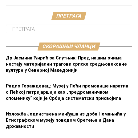
ПРЕТРАГА
СКОРАШЊИ ЧЛАНЦИ
Др Јасмина Ћирић за Спутњик: Пред нашим очима
нестају материјални трагови српске средњовековне
културе у Северној Македонији
Радио Гораждевац: Музеј у Пећи промовише наратив
о Пећкој патријаршији као „предроманичком
споменику“ који је Србија систематски присвојила
Изложба Јединствена минђуша из доба Немањића у
Етнографском музеју поводом Сретења и Дана
државности