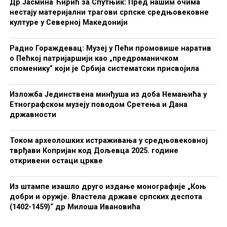
Др Јасмина Ћирић за Спутњик: Пред нашим очима
нестају материјални трагови српске средњовековне
културе у Северној Македонији
Радио Гораждевац: Музеј у Пећи промовише наратив
о Пећкој патријаршији као „предроманичком
споменику“ који је Србија систематски присвојила
Изложба Јединствена минђуша из доба Немањића у
Етнографском музеју поводом Сретења и Дана
државности
Током археолошких истраживања у средњовековној
тврђави Копријан код Дољевца 2025. године
откривени остаци цркве
Из штампе изашло друго издање монографије „Коњ
добри и оружје. Властела државе српских деспота
(1402-1459)“ др Милоша Ивановића