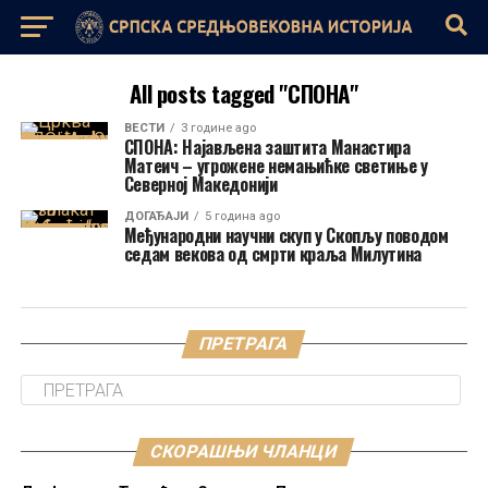
All posts tagged "СПОНА"
ВЕСТИ
3 године ago
СПОНА: Најављена заштита Манастира
Матеич – угрожене немањићке светиње у
Северној Македонији
ДОГАЂАЈИ
5 година ago
Међународни научни скуп у Скопљу поводом
седам векова од смрти краља Милутина
ПРЕТРАГА
СКОРАШЊИ ЧЛАНЦИ