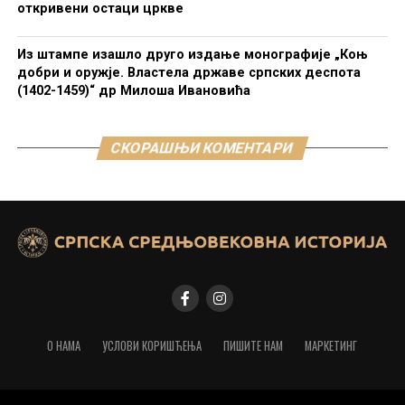
откривени остаци цркве
Из штампе изашло друго издање монографије „Коњ
добри и оружје. Властела државе српских деспота
(1402-1459)“ др Милоша Ивановића
СКОРАШЊИ КОМЕНТАРИ
О НАМА
УСЛОВИ КОРИШЋЕЊА
ПИШИТЕ НАМ
МАРКЕТИНГ