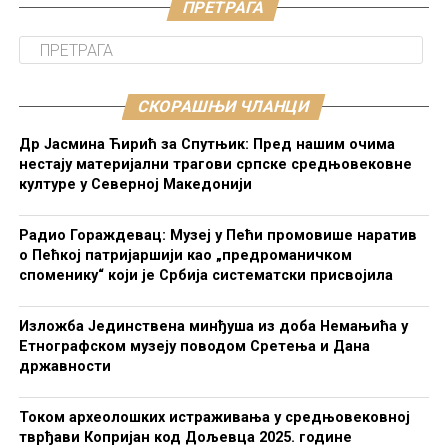
ПРЕТРАГА
СКОРАШЊИ ЧЛАНЦИ
Др Јасмина Ћирић за Спутњик: Пред нашим очима
нестају материјални трагови српске средњовековне
културе у Северној Македонији
Радио Гораждевац: Музеј у Пећи промовише наратив
о Пећкој патријаршији као „предроманичком
споменику“ који је Србија систематски присвојила
Изложба Јединствена минђуша из доба Немањића у
Етнографском музеју поводом Сретења и Дана
државности
Током археолошких истраживања у средњовековној
тврђави Копријан код Дољевца 2025. године