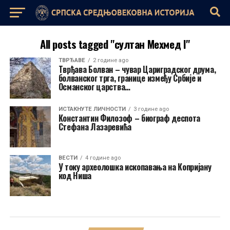
All posts tagged "султан Мехмед I"
ТВРЂАВЕ
2 године ago
Тврђава Болван – чувар Цариградског друма,
болванског трга, границе између Србије и
Османског царства…
ИСТАКНУТЕ ЛИЧНОСТИ
3 године ago
Константин Филозоф – биограф деспота
Стефана Лазаревића
ВЕСТИ
4 године ago
У току археолошка ископавања на Копријану
код Ниша