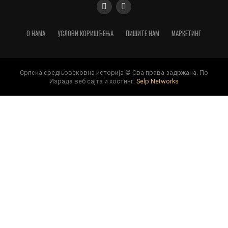
О НАМА
УСЛОВИ КОРИШЋЕЊА
ПИШИТЕ НАМ
МАРКЕТИНГ
Српска средњовековна историја © Сва права задржана. По
Израда веб сајта и хостинг:
Selp Networks