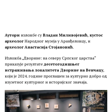
Аутори
изложбе су
Владан Миливојевић
,
кустос
археолог
Народног музеја у Аранђеловцу, и
археолог Анастасија Стојановић
.
Изложба „Дворине: на северу Српског царства“
приказује резултате
десетогодишњег
истраживања локалитета Дворине на Венчацу
,
који је 2024. године проглашен за културно добро од
изузетног културног и историјског значаја.