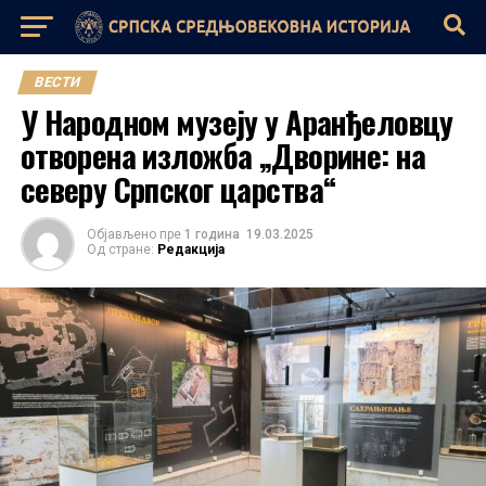
ВЕСТИ
У Народном музеју у Аранђеловцу
отворена изложба „Дворине: на
северу Српског царства“
Објављено пре
1 година
19.03.2025
Од стране:
Редакција