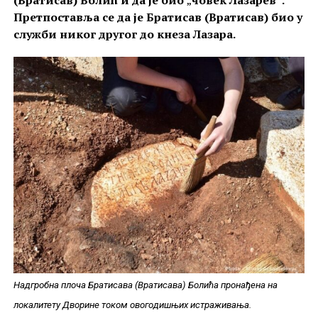
(Вратисав) Болић и да је био
„
човек Лазарев
“
.
Претпоставља се да је Братисав (Вратисав) био у
служби никог другог до кнеза Лазара.
Надгробна плоча Братисава (Вратисава) Болића пронађена на
локалитету Дворине током овогодишњих истраживања.