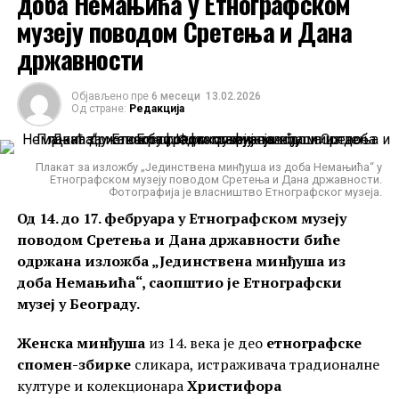
доба Немањића у Етнографском
целокупно уметничко благо у њему нису у
музеју поводом Сретења и Дана
довољној мери заштићени и пропадају.
државности
Објављено пре
6 месеци
13.02.2026
Од стране:
Редакција
Плакат за изложбу „Јединствена минђуша из доба Немањића“ у
Етнографском музеју поводом Сретења и Дана државности.
Фотографија је власништво Етнографског музеја.
Од 14. до 17. фебруара у Етнографском музеју
поводом Сретења и Дана државности биће
одржана изложба „Јединствена минђуша из
доба Немањића“, саопштио је Етнографски
музеј у Београду.
Женска минђуша
из 14. века је део
етнографске
спомен-збирке
сликара, истраживача традионалне
културе и колекционара
Христифора