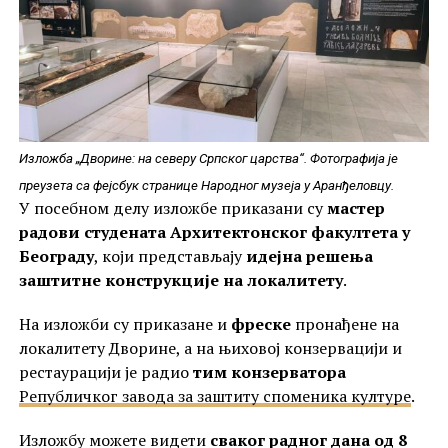
Изложба „Дворине: на северу Српског царства“. Фотографија је
преузета са фејсбук странице Народног музеја у Аранђеловцу.
У посебном делу изложбе приказани су
мастер
радови студената Архитектонског факултета у
Београду
, који представљају
идејна решења
заштитне конструкције на локалитету
.
На изложби су приказане и
фреске
пронађене на
локалитету Дворине, а на њиховој конзервацији и
рестаурацији је радио
тим конзерватора
Републичког завода за заштиту споменика културе
.
Изложбу можете видети
сваког радног дана од 8