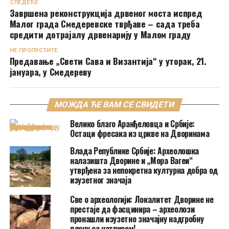
СЛЕДЕЋЕ
Завршена реконструкција дрвеног моста испред
Малог града Смедеревске тврђаве – сада треба
средити дотрајалу дрвенарију у Малом граду
НЕ ПРОПУСТИТЕ
Предавање „Свети Сава и Византија“ у уторак, 21.
јануара, у Смедереву
МОЖДА ЋЕ ВАМ СЕ СВИДЕТИ
Велико благо Аранђеловца и Србије:
Остаци фресака из цркве на Дворинама
Влада Републике Србије: Археолошка
налазишта Дворине и „Мора Вагеи“
утврђена за непокретна културна добра од
изузетног значаја
Све о археологији: Локалитет Дворине не
престаје да фасцинира – археолози
пронашли изузетно значајну надгробну
плочу са натписом!