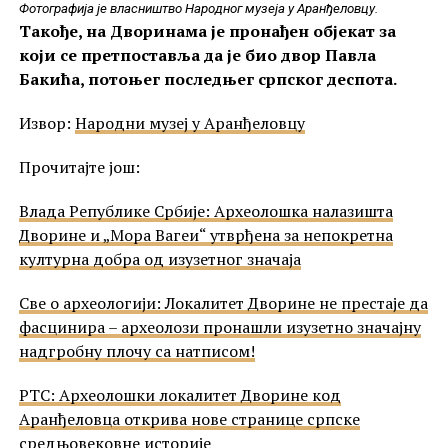
Фотографија је власништво Народног музеја у Аранђеловцу.
Такође, на Дворинама је
пронађен објекат
за
који се претпоставља да је био
двор Павла
Бакића
, потоњег
последњег српског деспота.
Извор:
Народни музеј у Аранђеловцу
Прочитајте још:
Влада Републике Србије: Археолошка налазишта
Дворине и „Мора Вагеи“ утврђена за непокретна
културна добра од изузетног значаја
Све о археологији: Локалитет Дворине не престаје да
фасцинира – археолози пронашли изузетно значајну
надгробну плочу са натписом!
РТС: Археолошки локалитет Дворине код
Аранђеловца открива нове странице српске
средњовековне историје