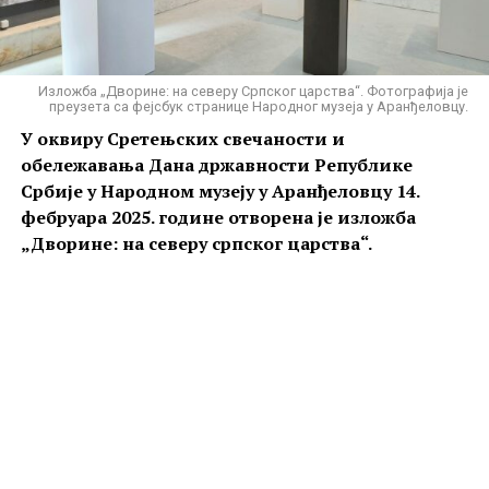
Изложба „Дворине: на северу Српског царства“. Фотографија је
преузета са фејсбук странице Народног музеја у Аранђеловцу.
У оквиру Сретењских свечаности и
обележавања Дана државности Републике
Србије у Народном музеју у Аранђеловцу 14.
фебруара 2025. године отворена је изложба
„Дворине: на северу српског царства“.