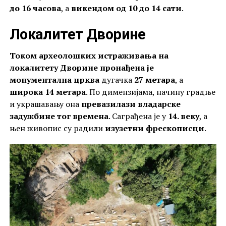
до 16 часова
, а
викендом од 10 до 14
сати
.
Локалитет Дворине
Током археолошких истраживања на
локалитету Дворине пронађена је
монументална црква
дугачка
27 метара
, а
широка 14 метара
. По димензијама, начину градње
и украшавању она
превазилази владарске
задужбине тог времена
. Саграђена је у
14. веку
, а
њен живопис су радили
изузетни фрескописци
.