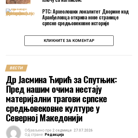
РТС: Археолошки локалитет Дворине код
Аранђеловца открива нове странице
српске средњовековне историје
КЛИКНИТЕ ЗА КОМЕНТАР
ВЕСТИ
Др Јасмина Ћирић за Спутњик:
Пред нашим очима нестају
материјални трагови српске
средњовековне културе у
Северној Македонији
Објављено пре
2 седмице
27.07.2026
Од стране:
Редакција