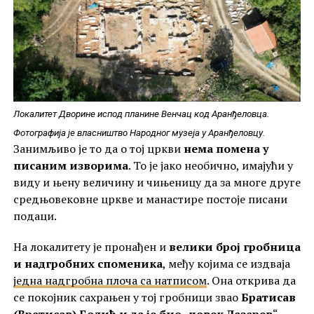
Локалитет Дворине испод планине Венчац код Аранђеловца.
Фотографија је власништво Народног музеја у Аранђеловцу.
Занимљиво је то да о тој цркви
нема помена у
писаним изворима
. То је јако необично, имајући у
виду и њену величину и чињеницу да за многе друге
средњовековне цркве и манастире постоје писани
подаци.
На локалитету је пронађен и
велики број гробница
и надгробних споменика
, међу којима се издваја
једна надгробна плоча са натписом
. Она открива да
се покојник сахрањен у тој гробници звао
Братисав