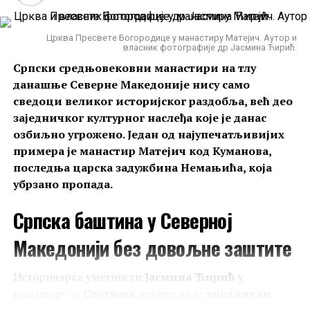
Црква Пресвете Богородице у манастиру Матејич. Аутор и
власник фотографије др Јасмина Ћирић.
Српски средњовековни манастири на тлу
данашње Северне Македоније нису само
сведоци великог историјског раздобља, већ део
заједничког културног наслеђа које је данас
озбиљно угрожено. Један од најупечатљивијих
примера је манастир Матејич код Куманова,
последња царска задужбина Немањића, која
убрзано пропада.
Српска баштина у Северној
Македонији без довољне заштите
Историчарка уметности
Јасмина Ћирић
у
разговору за
Спутњик
истиче да је
заједнички
проблем
за целокупно српско наслеђе на подручју