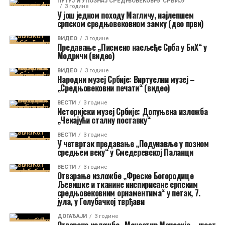
ПУТУЈ И УПОЗНАЈ СРЕДЊОВЕКОВНУ СРБИЈУ
3 године
У још једном походу Магличу, најлепшем
српском средњовековном замку (део први)
ВИДЕО
3 године
Предавање „Писмено насљеђе Срба у БиХ“ у
Модричи (видео)
ВИДЕО
3 године
Народни музеј Србије: Виртуелни музеј –
„Средњовековни печати“ (видео)
ВЕСТИ
3 године
Историјски музеј Србије: Допуњена изложба
„Чекајући сталну поставку“
ВЕСТИ
3 године
У четвртак предавање „Подунавље у позном
средњем веку“ у Смедеревској Паланци
ВЕСТИ
3 године
Отварање изложбе „Фреске Богородице
Љевишке и тканине инспирисане српским
средњовековним орнаментима“ у петак, 7.
јула, у Голубачкој тврђави
ДОГАЂАЈИ
3 године