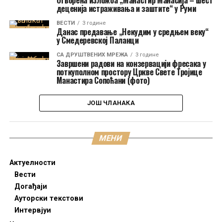
Отворена изложба „Манастир Манасија – шест
деценија истраживања и заштите“ у Руми
ВЕСТИ
3 године
Данас предавање „Некудим у средњем веку“
у Смедеревској Паланци
СА ДРУШТВЕНИХ МРЕЖА
3 године
Завршени радови на конзервацији фресака у
поткуполном простору Цркве Свете Тројице
Манастира Сопоћани (фото)
ЈОШ ЧЛАНАКА
МЕНИ
Актуелности
Вести
Догађаји
Aуторски текстови
Интервјуи