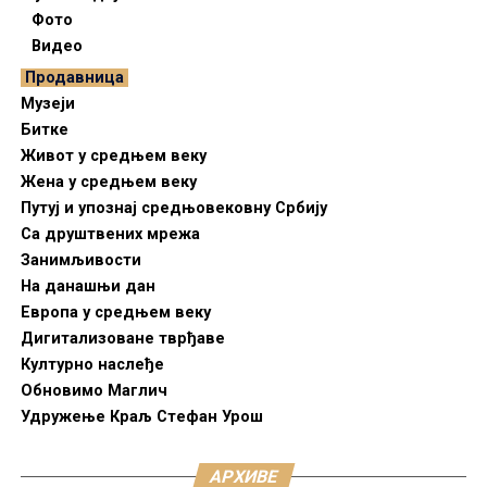
Фото
Видео
Продавница
Музеји
Битке
Живот у средњем веку
Жена у средњем веку
Путуј и упознај средњовековну Србију
Са друштвених мрежа
Занимљивости
На данашњи дан
Европа у средњем веку
Дигитализоване тврђаве
Културно наслеђе
Обновимо Маглич
Удружење Краљ Стефан Урош
АРХИВЕ