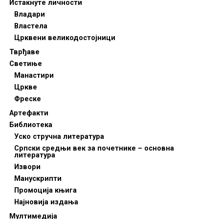
Истакнуте личности
Владари
Властела
Црквени великодостојници
Тврђаве
Светиње
Манастири
Цркве
Фреске
Артефакти
Библиотека
Уско стручна литература
Српски средњи век за почетнике – основна
литература
Извори
Манускрипти
Промоција књига
Најновија издања
Мултимедија