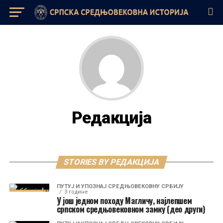
Редакција
STORIES BY РЕДАКЦИЈА
ПУТУЈ И УПОЗНАЈ СРЕДЊОВЕКОВНУ СРБИЈУ
3 године
У још једном походу Магличу, најлепшем
српском средњовековном замку (део други)