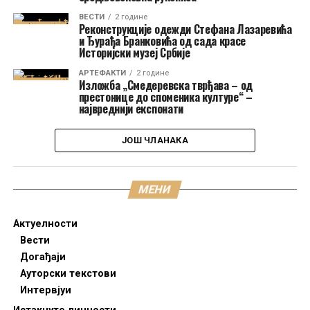
ВЕСТИ
2 године
Реконструкције одежди Стефана Лазаревића
и Ђурађа Бранковића од сада красе
Историјски музеј Србије
АРТЕФАКТИ
2 године
Изложба „Смедеревска тврђава – од
престонице до споменика културе“ –
највреднији експонати
ЈОШ ЧЛАНАКА
МЕНИ
Актуелности
Вести
Догађаји
Aуторски текстови
Интервјуи