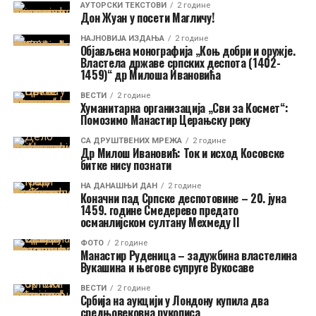
AУТОРСКИ ТЕКСТОВИ
2 године
Дон Жуан у посети Магличу!
НАЈНОВИЈА ИЗДАЊА
2 године
Објављена монографија „Коњ добри и оружје.
Властела државе српских деспота (1402-
1459)“ др Милоша Ивановића
ВЕСТИ
2 године
Хуманитарна организација „Сви за Космет“:
Помозимо Манастир Церањску реку
СА ДРУШТВЕНИХ МРЕЖА
2 године
Др Милош Ивановић: Ток и исход Косовске
битке нису познати
НА ДАНАШЊИ ДАН
2 године
Коначни пад Српске деспотовине – 20. јуна
1459. године Смедерево предато
османлијском султану Мехмеду II
ФОТО
2 године
Манастир Руденица – задужбина властелина
Вукашина и његове супруге Вукосаве
ВЕСТИ
2 године
Србија на аукцији у Лондону купила два
средњовековна рукописа