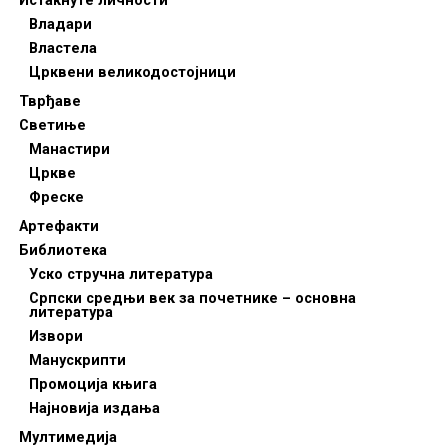
Истакнуте личности
Владари
Властела
Црквени великодостојници
Тврђаве
Светиње
Манастири
Цркве
Фреске
Артефакти
Библиотека
Уско стручна литература
Српски средњи век за почетнике – основна
литература
Извори
Манускрипти
Промоција књига
Најновија издања
Мултимедија