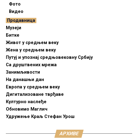
Фото
Видео
Продавница
Музеји
Битке
Живот у средњем веку
Жена у средњем веку
Путуј и упознај средњовековну Србију
Са друштвених мрежа
Занимљивости
На данашњи дан
Европа у средњем веку
Дигитализоване тврђаве
Културно наслеђе
Обновимо Маглич
Удружење Краљ Стефан Урош
АРХИВЕ