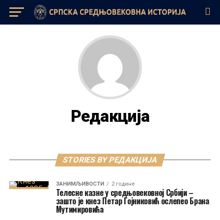
Редакција
STORIES BY РЕДАКЦИЈА
ЗАНИМЉИВОСТИ
2 године
Телесне казне у средњовековној Србији –
зашто је кнез Петар Гојниковић ослепео Брана
Мутимировића