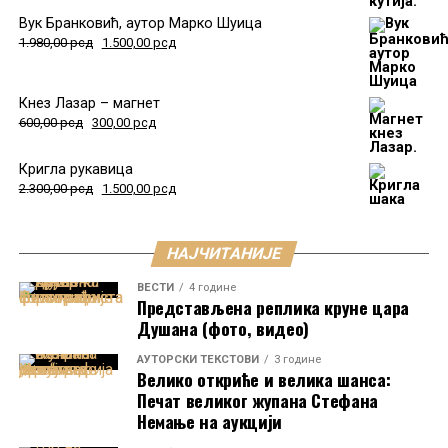
Вук Бранковић, аутор Марко Шуица
1.980,00
рсд
1.500,00
рсд
Кнез Лазар – магнет
600,00
рсд
300,00
рсд
Кригла рукавица
2.300,00
рсд
1.500,00
рсд
НАЈЧИТАНИЈЕ
ВЕСТИ
4 године
Представљена реплика круне цара
Душана (фото, видео)
AУТОРСКИ ТЕКСТОВИ
3 године
Велико откриће и велика шанса:
Печат великог жупана Стефана
Немање на аукцији