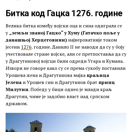
Битка код Гацка 1276. године
Велика битка између војски оца и сина одиграла се
у
„земљи званој Гацко“ у Хуму (Гатачко поље у
данашњој Херцеговини)
највероватније током
јесени
1276
. године. Данило II не наводи да су у боју
учествовале стране војске, али се претпоставља да су
у Драгутиновој војсци били одреди Угара и Кумана.
Извори не говоре како су се према сукобу поставили
Урошева жена и Драгутинова мајка
краљица
Јелена
и Урошев син и Драгутинов брат
принц
Милутин
. Победу у бици однео је млади краљ
Драгутин, чиме је задобио власт над српском
државом.