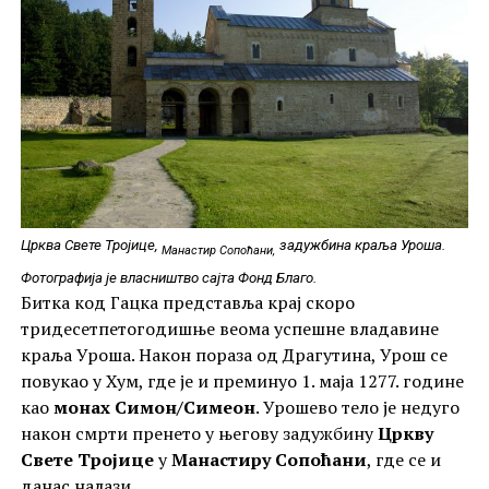
Црква Свете Тројице,
задужбина краља Уроша.
Манастир Сопоћани,
Фотографија је власништво сајта Фонд Благо.
Битка код Гацка представља крај скоро
тридесетпетогодишње веома успешне владавине
краља Уроша. Након пораза од Драгутина, Урош се
повукао у Хум, где је и преминуо 1. маја 1277. године
као
монах Симон/Симеон
. Урошево тело је недуго
након смрти пренето у његову задужбину
Цркву
Свете Тројице
у
Манастиру Сопоћани
, где се и
данас налази.