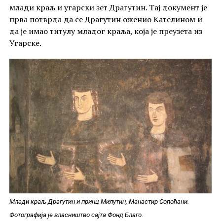
млади краљ и угарски зет Драгутин. Тај документ је
прва потврда да се Драгутин оженио Кателином и
да је имао титулу младог краља, која је преузета из
Угарске.
Млади краљ Драгутин и принц Милутин, Манастир Сопоћани.
Фотографија је власништво сајта Фонд Благо.