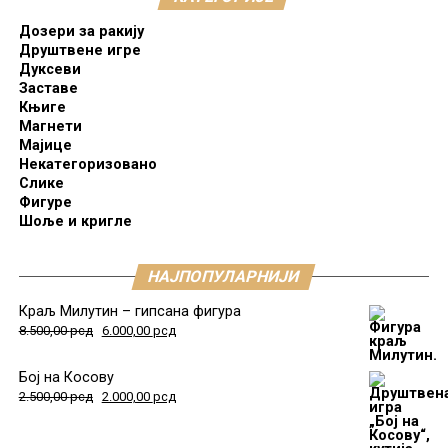
Дозери за ракију
Друштвене игре
Дуксеви
Заставе
Књиге
Магнети
Мајице
Некатегоризовано
Слике
Фигуре
Шоље и кригле
НАЈПОПУЛАРНИЈИ
Краљ Милутин – гипсана фигура
8.500,00
рсд
6.000,00
рсд
Бој на Косову
2.500,00
рсд
2.000,00
рсд