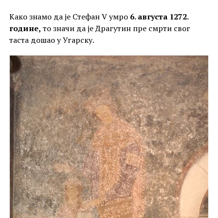
Како знамо да је Стефан V умро
6. августа 1272.
године,
то значи да је Драгутин пре смрти свог
таста дошао у Угарску.