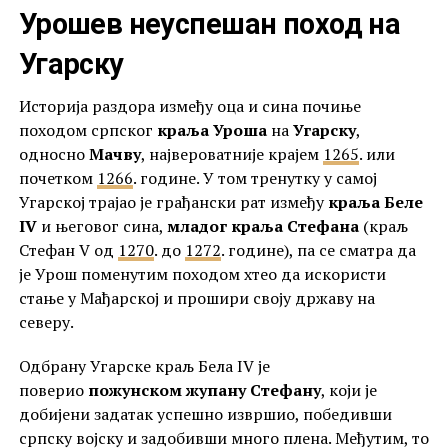
Урошев неуспешан поход на
Угарску
Историја раздора између оца и сина почиње
походом српског
краља Уроша
на
Угарску
,
односно
Мачву
, највероватније крајем
1265
. или
почетком
1266
. године. У том тренутку у самој
Угарској трајао је грађански рат између
краља Беле
IV
и његовог сина,
младог краља Стефана
(краљ
Стефан V од
1270
. до
1272
. године), па се сматра да
је Урош поменутим походом хтео да искористи
стање у Мађарској и прошири своју државу на
северу.
Одбрану Угарске краљ Бела IV је
поверио
пожунском жупану Стефану
, који је
добијени задатак успешно извршио, победивши
српску војску и задобивши много плена. Међутим, то