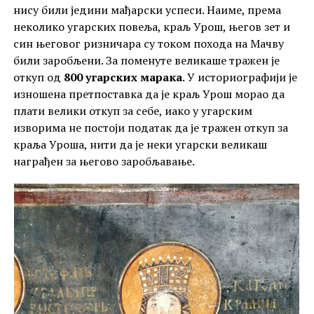
нису били једини мађарски успеси. Наиме, према
неколико угарских повеља, краљ Урош, његов зет и
син његовог ризничара су током похода на Мачву
били заробљени. За поменуте великаше тражен је
откуп од
800 угарских марака
. У историографији је
изношена претпоставка да је краљ Урош морао да
плати велики откуп за себе, иако у угарским
изворима не постоји податак да је тражен откуп за
краља Уроша, нити да је неки угарски великаш
награђен за његово заробљавање.