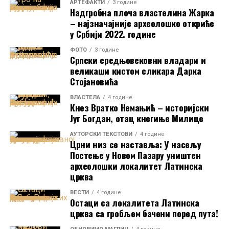
АРТЕФАКТИ
3 године
Надгробна плоча властелина Жарка
– најзначајније археолошко откриће
у Србији 2022. године
ФОТО
3 године
Српски средњовековни владари и
великаши кистом сликара Дарка
Стојановића
ВЛАСТЕЛА
4 године
Кнез Вратко Немањић – историјски
Југ Богдан, отац кнегиње Милице
AУТОРСКИ ТЕКСТОВИ
4 године
Црни низ се наставља: У насељу
Постење у Новом Пазару уништен
археолошки локалитет Латинска
црква
ВЕСТИ
4 године
Остаци са локалитета Латинска
црква са гробљем бачени поред пута!