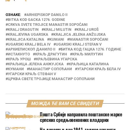
ОЗНАКЕ:
ARHIEPISKOP DANILO II
BITKA KOD GACKA 1276. GODINE
CRKVA SVETE TROJICE MANASTIR SOPOĆANI
KRALJ DRAGUTIN
KRALJ MILUTIN
KRALJ UROŠ
KRALJEVINA UGARSKA
KRALJICA JELENA ANŽUJSKA
KRALJICA KATALINA
KUMANI
MANASTIR SOPOĆANI
UGARSKI KRALJ BELA IV
UGARSKI KRALJ STEFAN V
АРХИЕПИСКОП ДАНИЛО II
БИТКА КОД ГАЦКА 1276. ГОДИНЕ
ИСТАКНУТО
КРАЉ ДРАГУТИН
КРАЉ МИЛУТИН
КРАЉ УРОШ
КРАЉЕВИНА УГАРСКА
КРАЉИЦА ЈЕЛЕНА АНЖУЈСКА
КРАЉИЦА КАТАЛИНА
КУМАНИ
МАНАСТИР СОПОЋАНИ
УГАРСКИ КРАЉ БЕЛА IV
УГАРСКИ КРАЉ СТЕФАН V
ЦРКВА СВЕТЕ ТРОЈИЦЕ МАНАСТИР СОПОЋАНИ
МОЖДА ЋЕ ВАМ СЕ СВИДЕТИ
Пошта Србије направила поштанске марке
српских средњовековних владарки
На данашњи дан 1941. године нацисти