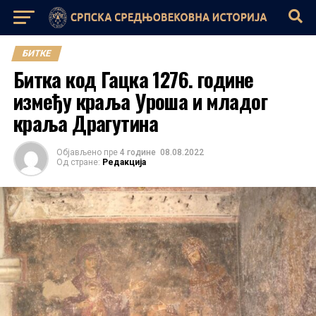
БИТКЕ
Битка код Гацка 1276. године
између краља Уроша и младог
краља Драгутина
Објављено пре
4 године
08.08.2022
Од стране:
Редакција