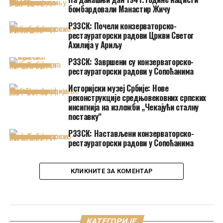
бомбардовали Манастир Жичу
РЗЗСК: Почели конзерваторско-
рестаураторски радови Цркви Светог
Ахилија у Ариљу
РЗЗСК: Завршени су конзерваторско-
рестаураторски радови у Сопоћанима
Историјски музеј Србије: Нове
реконструкције средњовековних српских
инсигнија на изложби „Чекајући сталну
поставку“
РЗЗСК: Настављени конзерваторско-
рестаураторски радови у Сопоћанима
КЛИКНИТЕ ЗА КОМЕНТАР
КАТЕГОРИЈЕ