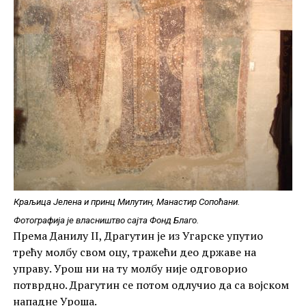
Краљица Јелена и принц Милутин, Манастир Сопоћани.
Фотографија је власништво сајта Фонд Благо.
Према Данилу II, Драгутин је из Угарске упутио
трећу молбу свом оцу, тражећи део државе на
управу. Урош ни на ту молбу није одговорио
потврдно. Драгутин се потом одлучио да са војском
нападне Уроша.