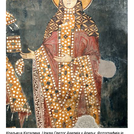
Краљица Каталина, Црква Светог Ахилија у Ариљу. Фотографија је