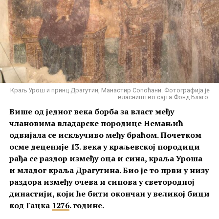
Краљ Урош и принц Драгутин, Манастир Сопоћани. Фотографија је
власништво сајта Фонд Благо.
Више од једног века борба за власт међу
члановима владарске породице Немањић
одвијала се искључиво међу браћом. Почетком
осме деценије 13. века у краљевској породици
рађа се раздор између оца и сина, краља Уроша
и младог краља Драгутина. Био је то први у низу
раздора између очева и синова у светородној
династији, који ће бити окончан у великој бици
код Гацка
1276
. године.