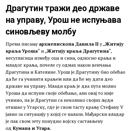
Драгутин тражи део државе
на управу, Урош не испуњава
синовљеву молбу
Према писању
архиепископа Данила II
у „
Житију
краља Уроша
“ и „
Житију краља Драгутина
“,
несугласица између оца и сина, односно краља и
младог краља, почеле су одмах након венчања
Драгутина и Кателине. Урош је Драгутину био обећао
да ће га учинити краљем или да ће му дати део
државе на управу. Млади краљ је два пута молио
Уроша да испуни своје обећање, али овај то није
учинио, па је Драгутин са неколико својих људи
отишао у Угарску, где је свом тасту краљу Стефану V
јавио за ситуацију у којој се налази. Мађарски владар
је пак свом зету понудио војску састављену
од
Кумана и Угара
.