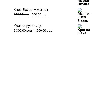
Кнез Лазар – магнет
600,00
рсд
300,00
рсд
Кригла рукавица
2.300,00
рсд
1.500,00
рсд