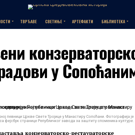
НОСТИ
ТВРЂАВЕ
СВЕТИЊЕ
АРТЕФАКТИ
БИБЛИОТЕКА
ени конзерваторск
 радови у Сопоћани
ој певници Цркве Свете Тројице у Манастиру Сопоћани. Фотографија је
са фејсбук странице Републичког завода за заштиту споменика културе.
наставља конзерваторско-рестаураторске