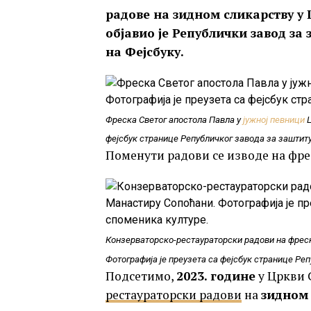
радове на зидном сликарству у
објавио је Републички завод за
на Фејсбуку.
Фреска Светог апостола Павла у
јужној певници
Ц
фејсбук странице Републичког завода за заштит
Поменути радови се изводе на фр
Конзерваторско-рестаураторски радови на фрес
Фотографија је преузета са фејсбук странице Ре
Подсетимо,
2023. године
у Цркви 
рестаураторски радови
на
зидном 