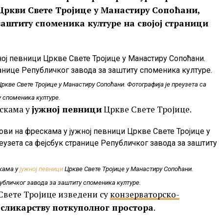
 Цркви Свете Тројице у Манастиру Сопоћани,
 заштиту споменика културе на својој страници
ркве Свете Тројице у Манастиру Сопоћани. Фотографија је преузета са
у споменика културе.
ескама у
јужној певници
Цркве Свете Тројице.
кама у
јужној певници
Цркве Свете Тројице у Манастиру Сопоћани.
публичког завода за заштиту споменика културе.
Свете Тројице изведени су
конзерваторско-
сликарству поткуполног простора
.