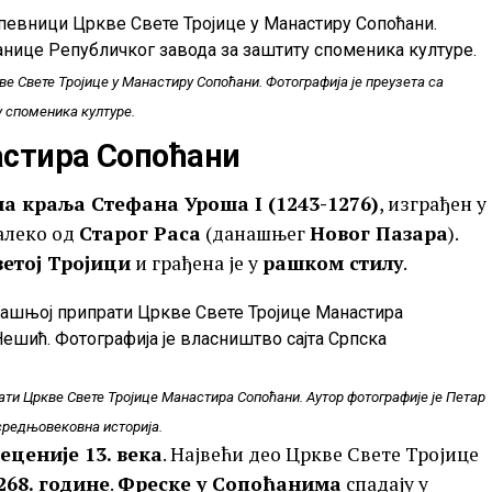
е Свете Тројице у Манастиру Сопоћани. Фотографија је преузета са
у споменика културе.
астира Сопоћани
а краља Стефана Уроша I (1243-1276)
, изграђен у
далеко од
Старог Раса
(данашњег
Новог Пазара
).
ветој Тројици
и грађена је у
рашком стилу
.
ти Цркве Свете Тројице Манастира Сопоћани. Аутор фотографије је Петар
средњовековна историја.
 деценије 13. века
. Највећи део Цркве Свете Тројице
1268. године
.
Фреске у Сопоћанима
спадају у