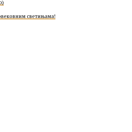
о)
овековним светињама!