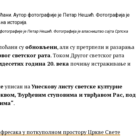
фотографије је Петар Нешић. Фотографија је власништво сајта Српска
оћани су
обновљени
, али су претрпели и разарања
вог светског рата
. Током Другог светског рата
десетих година 20. века
почињу истраживање и
не
уписан на
Унескову листу светске културне
квом, Ђурђевим ступовима и тврђавом Рас, под
нима“
.
 фресака у поткуполном простору Цркве Свете