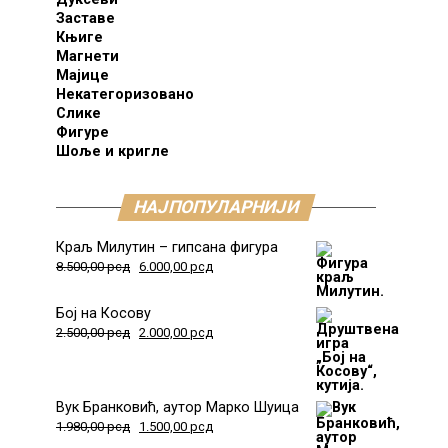
Заставе
Књиге
Магнети
Мајице
Некатегоризовано
Слике
Фигуре
Шоље и кригле
НАЈПОПУЛАРНИЈИ
Краљ Милутин – гипсана фигура
8.500,00
рсд
6.000,00
рсд
Бој на Косову
2.500,00
рсд
2.000,00
рсд
Вук Бранковић, аутор Марко Шуица
1.980,00
рсд
1.500,00
рсд