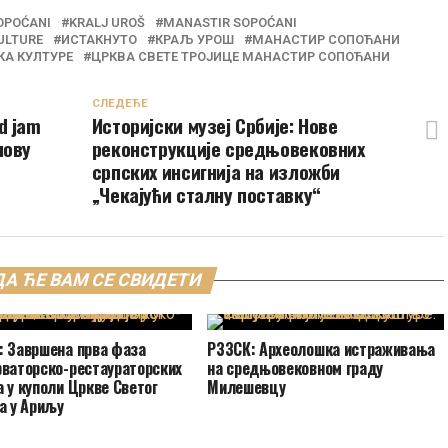
OPOĆANI
KRALJ UROŠ
MANASTIR SOPOĆANI
ULTURE
ИСТАКНУТО
КРАЉ УРОШ
МАНАСТИР СОПОЋАНИ
КА КУЛТУРЕ
ЦРКВА СВЕТЕ ТРОЈИЦЕ МАНАСТИР СОПОЋАНИ
СЛЕДЕЋЕ
d jam
Историјски музеј Србије: Нове
нову
реконструкције средњовековних
српских инсигнија на изложби
„Чекајући сталну поставку“
А ЋЕ ВАМ СЕ СВИДЕТИ
: Завршена прва фаза
РЗЗСК: Археолошка истраживања
рваторско-рестаураторских
на средњовековном граду
 у куполи Цркве Светог
Милешевцу
а у Ариљу