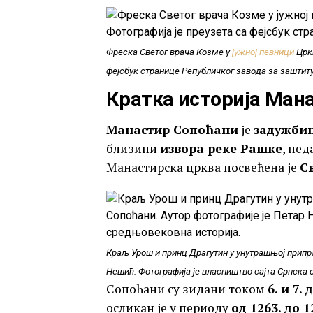
Фреска Светог врача Козме у
јужној певници
Цркв
фејсбук странице Републичког завода за заштит
Кратка историја Ман
Манастир Сопоћани
је
задужбин
близини
извора реке Рашке
, не
Манастирска црква посвећена је
С
Краљ Урош и принц Драгутин у унутрашњој припра
Нешић. Фотографија је власништво сајта Српска 
Сопоћани су зидани током
6. и 7.
осликан је у периоду
од 1263. до 