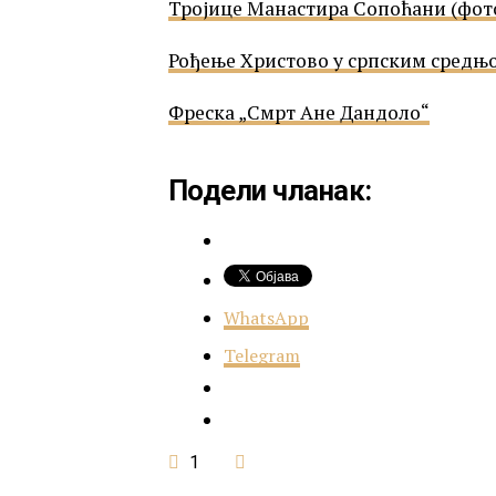
Тројице Манастира Сопоћани (фот
Рођење Христово у српским средњ
Фреска „Смрт Ане Дандоло“
Подели чланак:
WhatsApp
Telegram
1