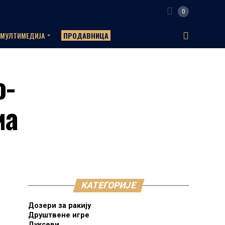
0
МУЛТИМЕДИЈА
ПРОДАВНИЦА
о-
ма
КАТЕГОРИЈЕ
Дозери за ракију
Друштвене игре
Дуксеви