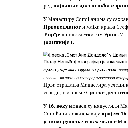
ред
највиших достигнућа европс
У Манастиру Сопоћанима су сахр
Првовенчаног
и мајка краља Стеф
Ђорђе
и напослетку сам
Урош
. У 
Јоаникије I
.
Фреска „Смрт Ане Дандоло“ у Цркви Свете Тројиц
власништво сајта Српска средњовековна историј
Прва страдања Манастира уследил
уследила у време
Српске деспото
У
16. веку
монаси су напустили Ма
Сопоћани доживљавају
крајем 16.
је
ново рушење и пљачкање
Мана