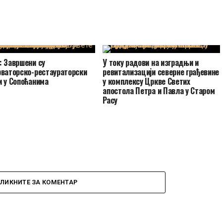
: Завршени су
У току радови на изградњи и
рваторско-рестаураторски
ревитализацији северне грађевине
и у Сопоћанима
у комплексу Цркве Светих
апостола Петра и Павла у Старом
Расу
КЛИКНИТЕ ЗА КОМЕНТАР