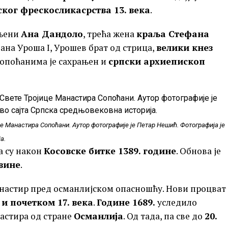
ког фрескосликасрства 13. века
.
ањени
Ана Дандоло
, трећа жена
краља Стефана
ана Уроша I, Урошев брат од стрица,
велики кнез
Сопоћанима је сахрањен и
српски архиепископ
е Манастира Сопоћани. Аутор фотографије је Петар Нешић. Фотографија је
а.
а су након
Косовске битке 1389. године
. Обнова је
вине
.
настир пред османлијском опасношћу. Нови процват
 и почетком 17. века
.
Године 1689.
уследило
стира од стране
Османлија
. Од тада, па све до
20.