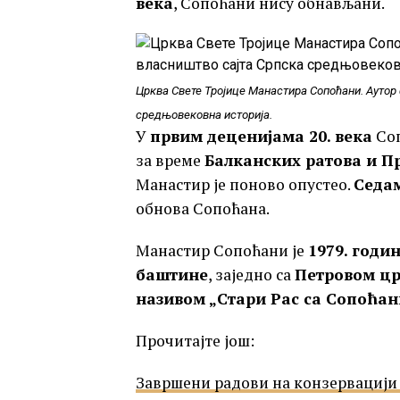
века
, Сопоћани нису обнављани.
Црква Свете Тројице Манастира Сопоћани. Аутор 
средњовековна историја.
У
првим деценијама 20. века
Соп
за време
Балканских ратова и Пр
Манастир је поново опустео.
Седам
обнова Сопоћана.
Манастир Сопоћани је
1979. годи
баштине
, заједно са
Петровом цр
називом „Стари Рас са Сопоћа
Прочитајте још:
Завршени радови на конзервацији