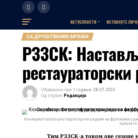
АКТУЕЛНOСТИ
ИСТАКНУТЕ ЛИЧ
СА ДРУШТВЕНИХ МРЕЖА
РЗЗСК: Настављ
рестаураторски
Објављено пре
1 година
28.07.2025
Од стране:
Редакција
Конзерваторско-рестаураторски радови на фрескама у јужн
преузета 
Тим РЗЗСК-а током ове сезоне 