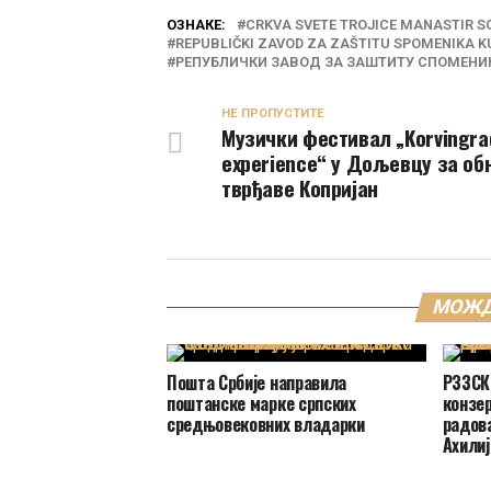
ОЗНАКЕ:
CRKVA SVETE TROJICE MANASTIR S
REPUBLIČKI ZAVOD ZA ZAŠTITU SPOMENIKA K
РЕПУБЛИЧКИ ЗАВОД ЗА ЗАШТИТУ СПОМЕНИ
НЕ ПРОПУСТИТЕ
Музички фестивал „Korvingra
experience“ у Дољевцу за об
тврђаве Копријан
МОЖД
Пошта Србије направила
РЗЗСК
поштанске марке српских
конзе
средњовековних владарки
радова
Ахилиј