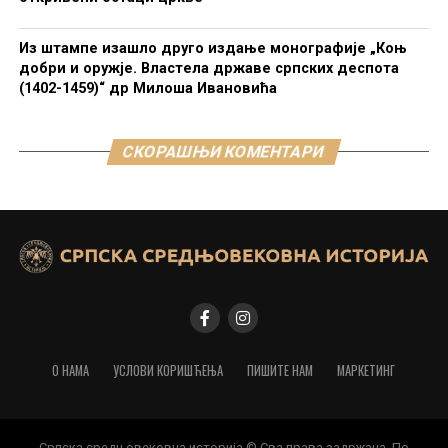
Из штампе изашло друго издање монографије „Коњ
добри и оружје. Властела државе српских деспота
(1402-1459)“ др Милоша Ивановића
СКОРАШЊИ КОМЕНТАРИ
О НАМА
УСЛОВИ КОРИШЋЕЊА
ПИШИТЕ НАМ
МАРКЕТИНГ
Српска средњовековна историја © Сва права задржана. По