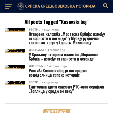
All posts tagged "Kosovski boj"
ВЕСТИ
4 године ago
Отворена изложба „Моравска Србија: између
стварности и легенде“ у Музеју рудничко-
таковског краја у Горњем Милановцу
ДОГАЂАЈИ
4 године ago
У Краљеву отворена изложба „Моравска
Србија – између стварности и легенде“
ИНТЕРВЈУИ
4 године ago
Ристић: Косовски бој је историјска
вододелница српске историје
ВЕСТИ
4 године ago
Емитована друга епизода РТС-овог серијала
„Топлица у средњем веку”
ПРЕТРАГА