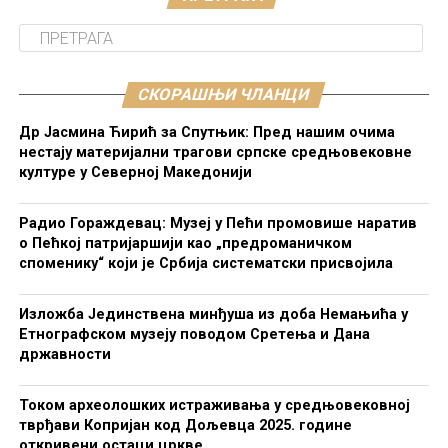
СКОРАШЊИ ЧЛАНЦИ
Др Јасмина Ћирић за Спутњик: Пред нашим очима
нестају материјални трагови српске средњовековне
културе у Северној Македонији
Радио Гораждевац: Музеј у Пећи промовише наратив
о Пећкој патријаршији као „предроманичком
споменику“ који је Србија систематски присвојила
Изложба Јединствена минђуша из доба Немањића у
Етнографском музеју поводом Сретења и Дана
државности
Током археолошких истраживања у средњовековној
тврђави Копријан код Дољевца 2025. године
откривени остаци цркве