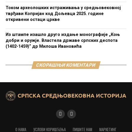
Током археолошких истраживања у средњовековној
тврђави Копријан код Дољевца 2025. године
откривени остаци цркве
Из штампе изашло друго издање монографије „Коњ
добри и оружје. Властела државе српских деспота
(1402-1459)“ др Милоша Ивановића
СКОРАШЊИ КОМЕНТАРИ
О НАМА
УСЛОВИ КОРИШЋЕЊА
ПИШИТЕ НАМ
МАРКЕТИНГ