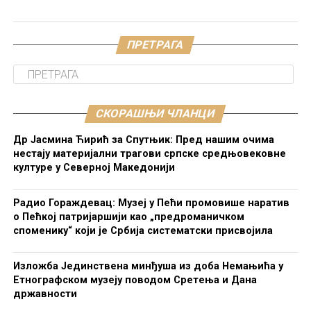
ПРЕТРАГА
СКОРАШЊИ ЧЛАНЦИ
Др Јасмина Ћирић за Спутњик: Пред нашим очима
нестају материјални трагови српске средњовековне
културе у Северној Македонији
Радио Гораждевац: Музеј у Пећи промовише наратив
о Пећкој патријаршији као „предроманичком
споменику“ који је Србија систематски присвојила
Изложба Јединствена минђуша из доба Немањића у
Етнографском музеју поводом Сретења и Дана
државности