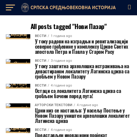
All posts tagged "Нови Пазар"
ВЕСТИ
1 година ago
У току радови на изградњи и ревитализацији
северне грађевине у комплексу Цркве Светих
апостола Петра и Павла у Старом Расу
ВЕСТИ
3 године ago
У току заштитна археолошка истраживања на
девастираном локалитету Латинска црква са
гробљем у Новом Пазару
ВЕСТИ
4 године ago
Остаци са локалитета Латинска црква са
гробљем бачени поред пута!
AУТОРСКИ ТЕКСТОВИ
4 године ago
Црни низ се наставља: У насељу Постење у
Новом Пазару уништен археолошки локалитет
Латинска црква
ВЕСТИ
4 године ago
Представљен иновациони пројекат