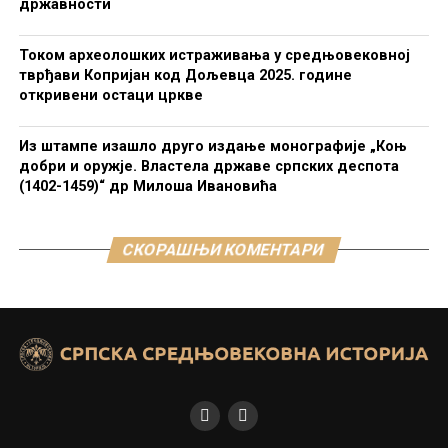
државности
Током археолошких истраживања у средњовековној
тврђави Копријан код Дољевца 2025. године
откривени остаци цркве
Из штампе изашло друго издање монографије „Коњ
добри и оружје. Властела државе српских деспота
(1402-1459)“ др Милоша Ивановића
СКОРАШЊИ КОМЕНТАРИ