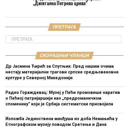
„Дигитална Петрова црква”
ПРЕТРАГА
СКОРАШЊИ ЧЛАНЦИ
Др Јасмина Ћирић за Спутњик: Пред нашим очима
нестају материјални трагови српске средњовековне
културе у Северној Македонији
Радио Гораждевац: Музеј у Пећи промовише наратив
о Пећкој патријаршији као „предроманичком
споменику“ који је Србија систематски присвојила
Изложба Јединствена минђуша из доба Немањића у
Етнографском музеју поводом Сретења и Дана