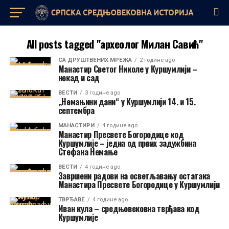
All posts tagged "археолог Милан Савић"
СА ДРУШТВЕНИХ МРЕЖА
2 године ago
Манастир Светог Николе у Куршумлији –
некад и сад
ВЕСТИ
3 године ago
„Немањини дани“ у Куршумлији 14. и 15.
септембра
МАНАСТИРИ
4 године ago
Манастир Пресвете Богородице код
Куршумлије – једна од првих задужбина
Стефана Немање
ВЕСТИ
4 године ago
Завршени радови на осветљавању остатака
Манастира Пресвете Богородице у Куршумлији
ТВРЂАВЕ
4 године ago
Иван кула – средњовековна тврђава код
Куршумлије