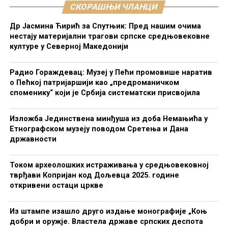
СКОРАШЊИ ЧЛАНЦИ
Др Јасмина Ћирић за Спутњик: Пред нашим очима
нестају материјални трагови српске средњовековне
културе у Северној Македонији
Радио Гораждевац: Музеј у Пећи промовише наратив
о Пећкој патријаршији као „предроманичком
споменику“ који је Србија систематски присвојила
Изложба Јединствена минђуша из доба Немањића у
Етнографском музеју поводом Сретења и Дана
државности
Током археолошких истраживања у средњовековној
тврђави Копријан код Дољевца 2025. године
откривени остаци цркве
Из штампе изашло друго издање монографије „Коњ
добри и оружје. Властела државе српских деспота