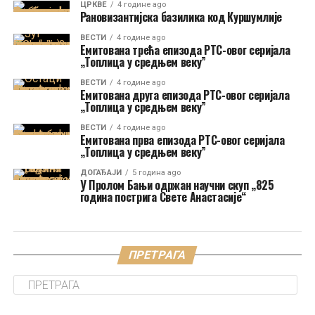
ЦРКВЕ
4 године ago
Рановизантијска базилика код Куршумлије
ВЕСТИ
4 године ago
Емитована трећа епизода РТС-овог серијала
„Топлица у средњем веку”
ВЕСТИ
4 године ago
Емитована друга епизода РТС-овог серијала
„Топлица у средњем веку”
ВЕСТИ
4 године ago
Емитована прва епизода РТС-овог серијала
„Топлица у средњем веку”
ДОГАЂАЈИ
5 година ago
У Пролом Бањи одржан научни скуп „825
година пострига Свете Анастасије“
ПРЕТРАГА