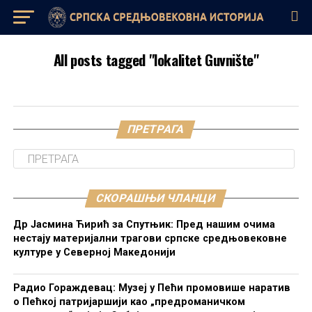
All posts tagged "lokalitet Guvnište"
ПРЕТРАГА
СКОРАШЊИ ЧЛАНЦИ
Др Јасмина Ћирић за Спутњик: Пред нашим очима
нестају материјални трагови српске средњовековне
културе у Северној Македонији
Радио Гораждевац: Музеј у Пећи промовише наратив
о Пећкој патријаршији као „предроманичком