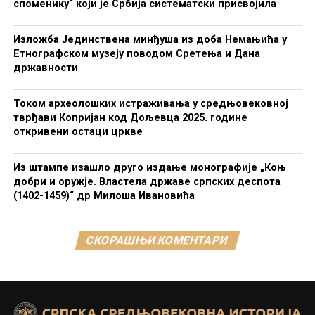
споменику“ који је Србија систематски присвојила
Изложба Јединствена минђуша из доба Немањића у
Етнографском музеју поводом Сретења и Дана
државности
Током археолошких истраживања у средњовековној
тврђави Копријан код Дољевца 2025. године
откривени остаци цркве
Из штампе изашло друго издање монографије „Коњ
добри и оружје. Властела државе српских деспота
(1402-1459)“ др Милоша Ивановића
СКОРАШЊИ КОМЕНТАРИ