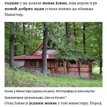
године
у њу долази
монах Јован
, који вером и
уз
помоћ добрих људи
успева полако да обнавља
Манастир.
Конак у Манастиру Церањска река. Фотографија је власништво
Хуманитарне организације „Сви за Космет“.
Отац Јован је
једини монах
у том манастиру. Поред