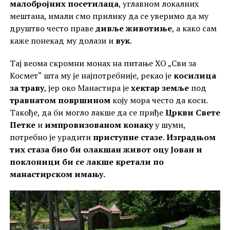
малобројних посетилаца
, углавном локалних
мештана, имали смо прилику да се уверимо да му
друштво често праве
дивље животиње
, а како сам
каже понекад му долази и
вук
.
Тај веома скромни монах на питање ХО „Сви за
Космет“ шта му је најпотребније, рекао је
косилица
за траву
, јер око Манастира је
хектар земље
под
травнатом површином
коју мора често да коси.
Такође, да би могло лакше да се приђе
Цркви Свете
Петке
и
импровизованом конаку
у шуми,
потребно је урадити
приступне стазе
.
Изградњом
тих стаза био би олакшан живот оцу Јован и
поклоници би се лакше кретали по
манастирском имању.