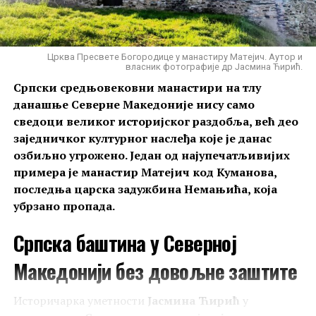
Црква Пресвете Богородице у манастиру Матејич. Аутор и
власник фотографије др Јасмина Ћирић.
Српски средњовековни манастири на тлу
данашње Северне Македоније нису само
сведоци великог историјског раздобља, већ део
заједничког културног наслеђа које је данас
озбиљно угрожено. Један од најупечатљивијих
примера је манастир Матејич код Куманова,
последња царска задужбина Немањића, која
убрзано пропада.
Српска баштина у Северној
Македонији без довољне заштите
Историчарка уметности
Јасмина Ћирић
у