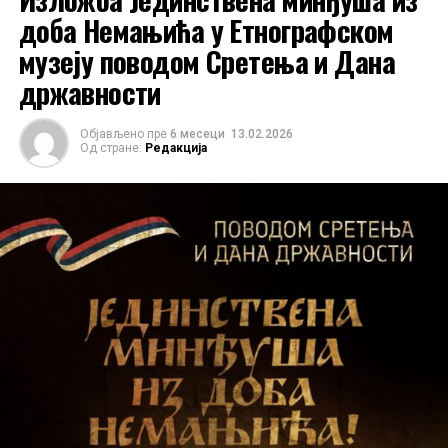
манастиру рестауриран, сам објекат, као и
доба Немањића у Етнографском
целокупно уметничко благо у њему нису у
музеју поводом Сретења и Дана
довољној мери заштићени и пропадају.
државности
Објављено пре
6 месеци
13.02.2026
Од стране:
Редакција