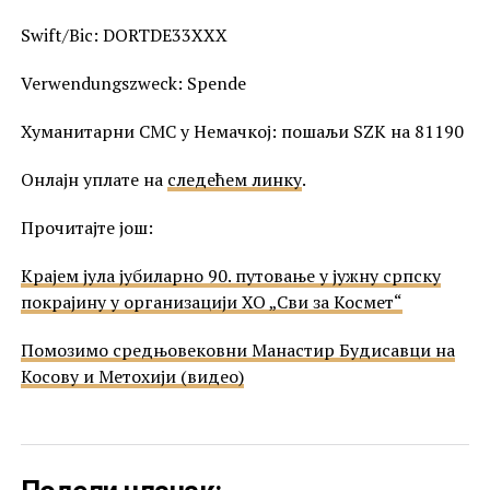
Swift/Bic: DORTDE33XXX
Verwendungszweck: Spende
Хуманитарни СМС у Немачкој: пошаљи SZK на 81190
Онлајн уплате на
следећем линку
.
Прочитајте још:
Крајем јула јубиларно 90. путовање у јужну српску
покрајину у организацији ХО „Сви за Космет“
Помозимо средњовековни Манастир Будисавци на
Косову и Метохији (видео)