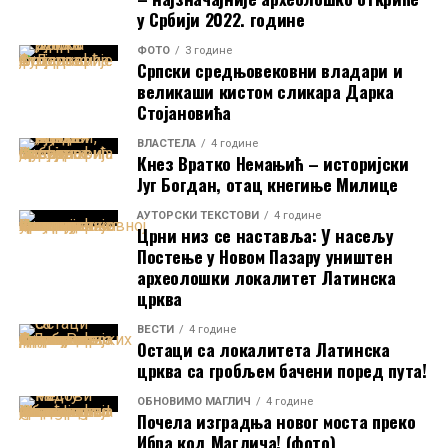
одговарају типу изложеног примерка. Уз саму
у Србији 2022. године
минђушу, посетиоци ће моћи да виде и одштампане
ФОТО
3 године
слике фресака, које омогућавају непосредно
Српски средњовековни владари и
поређење накита и његовог ликовног приказа,
великаши кистом сликара Дарка
Стојановића
наводи се у саопштењу.
ВЛАСТЕЛА
4 године
Посетиоци Етнографског музеја моћи ће да виде ову
Кнез Вратко Немањић – историјски
минђушу
од 14. до 17. фебруара
,
од 10 до 20 сати
.
Југ Богдан, отац кнегиње Милице
Улаз у музеј током та четири дана је
бесплатан
.
AУТОРСКИ ТЕКСТОВИ
4 године
Црни низ се наставља: У насељу
Извор:
Етнографски музеј у Београду
Постење у Новом Пазару уништен
археолошки локалитет Латинска
Прочитајте још:
црква
ВЕСТИ
4 године
Историјски музеј Србије: Нове реконструкције
Остаци са локалитета Латинска
средњовековних српских инсигнија на изложби
црква са гробљем бачени поред пута!
„Чекајући сталну поставку“
ОБНОВИМО МАГЛИЧ
4 године
Почела изградња новог моста преко
У Народном музеју у Аранђеловцу отворена изложба
Ибра код Маглича! (фото)