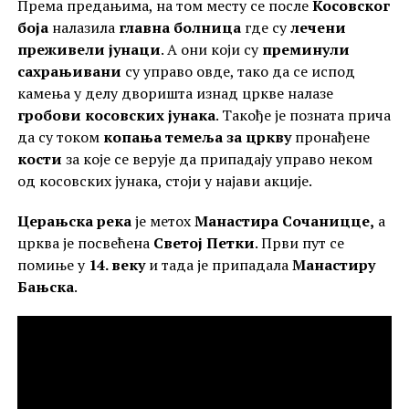
Према предањима, на том месту се после
Косовског
боја
налазила
главна болница
где су
лечени
преживели јунаци
. А они који су
преминули
сахрањивани
су управо овде, тако да се испод
камења у делу дворишта изнад цркве налазе
гробови косовских јунака
. Такође је позната прича
да су током
копања темеља за цркву
пронађене
кости
за које се верује да припадају управо неком
од косовских јунака, стоји у најави акције.
Церањска река
је метох
Манастира Сочаницце,
а
црква је посвећена
Светој Петки
. Први пут се
помиње у
14. веку
и тада је припадала
Манастиру
Бањска
.