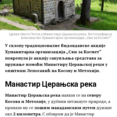
Црква Свете Петке у Манастиру Церањска река. Фотографија је
власништво Хуманитарне организације „Сви за Космет“.
У склопу традиционалне Видовданске акције
Хуманитарна организација „Сви за Космет“
покренула је акцију сакупљања средстава за
пружање помоћи Манастиру Церањској реци у
општини Лепосавић на Косову и Метохији.
Манастир Церањска река
Манастир Церањска река
налази се на
северу
Косова и Метохије
, у дубини нетакнуте природе, а
прилази му се
лошим макадамским путем
дужине
око
2 километра
. С обзиром да је Манастир