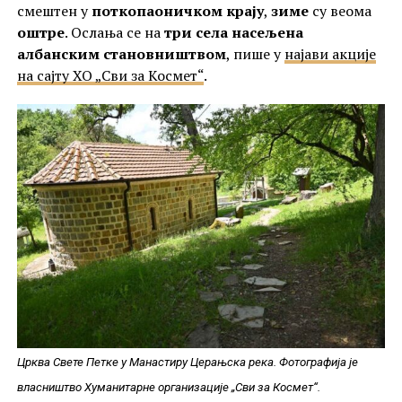
смештен у
поткопаоничком крају
,
зиме
су веома
оштре
. Ослања се на
три села насељена
албанским становништвом
, пише у
најави акције
на сајту ХО „Сви за Космет“
.
Црква Свете Петке у Манастиру Церањска река. Фотографија је
власништво Хуманитарне организације „Сви за Космет“.