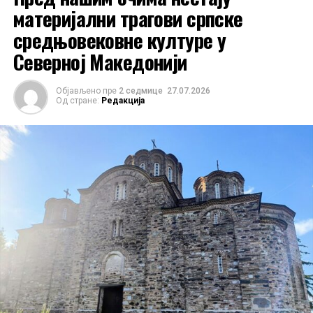
материјални трагови српске
средњовековне културе у
Северној Македонији
Објављено пре
2 седмице
27.07.2026
Од стране:
Редакција