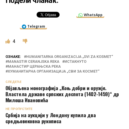
Подели чланак:
WhatsApp
Telegram
4
ОЗНАКЕ:
HUMANITARNA ORGANIZACIJA „SVI ZA KOSMET“
MANASTIR CERANJSKA REKA
ИСТАКНУТО
МАНАСТИР ЦЕРАЊСКА РЕКА
ХУМАНИТАРНА ОРГАНИЗАЦИЈА „СВИ ЗА КОСМЕТ“
СЛЕДЕЋЕ
Објављена монографија „Коњ добри и оружје.
Властела државе српских деспота (1402-1459)“ др
Милоша Ивановића
НЕ ПРОПУСТИТЕ
Србија на аукцији у Лондону купила два
средњовековна рукописа