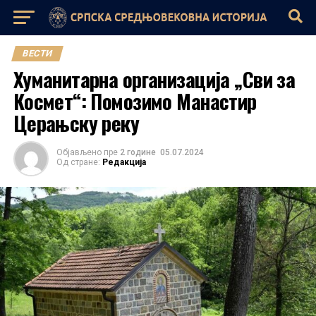
ВЕСТИ
Хуманитарна организација „Сви за
Космет“: Помозимо Манастир
Церањску реку
Објављено пре
2 године
05.07.2024
Од стране:
Редакција