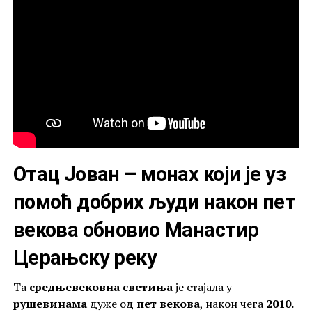
Отац Јован – монах који је уз
помоћ добрих људи након пет
векова обновио Манастир
Церањску реку
Та
средњевековна светиња
је стајала у
рушевинама
дуже од
пет векова
, након чега
2010.