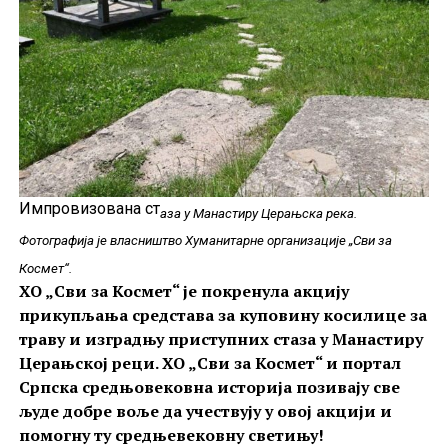
Импровизована ст
аза у Манастиру Церањска река.
Фотографија је власништво Хуманитарне организације „Сви за
Космет“.
ХО „Сви за Космет“ је покренула акцију
прикупљања средстава за куповину косилице за
траву и изградњу приступних стаза у Манастиру
Церањској реци. ХО „Сви за Космет“ и портал
Српска средњовековна историја позивају све
људе добре воље да учествују у овој акцији и
помогну ту средњевековну светињу!