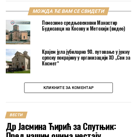
МОЖДА ЋЕ ВАМ СЕ СВИДЕТИ
Помозимо средњовековни Манастир
Будисавци на Косову и Метохији (видео)
Крајем јула јубиларно 90. путовање у јужну
српску покрајину у организацији ХО „Сви за
Космет“
КЛИКНИТЕ ЗА КОМЕНТАР
ВЕСТИ
Др Јасмина Ћирић за Спутњик:
Пред нашим очима нестају