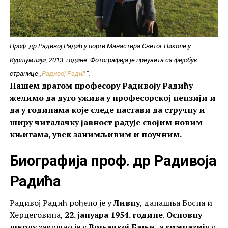
Проф. др Радивој Радић у порти Манастира Светог Николе у
Куршумлији, 2013. године. Фотографија је преузета са фејсбук
странице „
Радивој Радић
“.
Нашем драгом професору Радивоју Радићу
желимо да дуго ужива у професорској пензији и
да у годинама које следе настави да стручну и
ширу читалачку јавност радује својим новим
књигама, увек занимљивим и поучним.
Биографија проф. др Радивоја
Радића
Радивој Радић рођено је у
Ливну
, данашња Босна и
Херцеговина,
22. јануара 1954. године
.
Основну
школу
завршио је у
Врњачкој Бањи
, а
гимназију
у