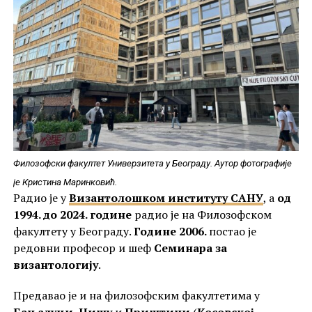
Филозофски факултет Универзитета у Београду. Аутор фотографије
је Кристина Маринковић.
Радио је у
Византолошком институту САНУ
, а
од
1994. до 2024. године
радио је на Филозофском
факултету у Београду.
Године 2006.
постао је
редовни професор и шеф
Семинара за
византологију
.
Предавао је и на филозофским факултетима у
Бањалуци
,
Нишу
и
Приштини
(
Косовској