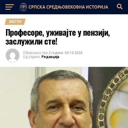
ВЕСТИ
Професоре, уживајте у пензији,
заслужили сте!
Објављено пре
2 године
03.10.2024
Од стране:
Редакција