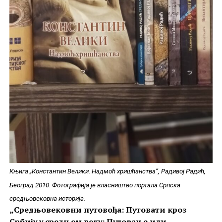
Књига „Константин Велики. Надмоћ хришћанства“, Радивој Радић,
Београд 2010. Фотографија је власништво портала Српска
средњовековна историја.
„Средњовековни путовођа: Путовати кроз
Србију у средњем веку: Путовање или