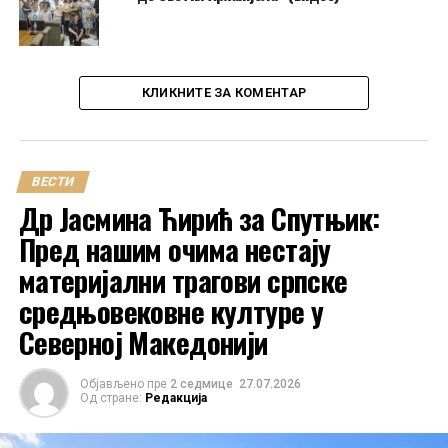
КЛИКНИТЕ ЗА КОМЕНТАР
ВЕСТИ
Др Јасмина Ћирић за Спутњик:
Пред нашим очима нестају
материјални трагови српске
средњовековне културе у
Северној Македонији
Објављено пре
2 седмице
27.07.2026
Од стране:
Редакција