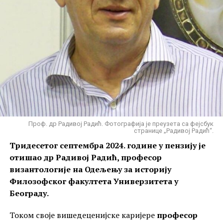
Проф. др Радивој Радић. Фотографија је преузета са фејсбук
странице „Радивој Радић“.
Тридесетог септембра 2024. године у пензију је
отишао др Радивој Радић, професор
византологије на Одељењу за историју
Филозофског факултета Универзитета у
Београду.
Током своје вишедеценијске каријере
професор