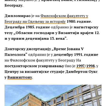
Београду
.
Дипломирао
је на
Филозофском факултету у
Београду на Одељењу за историју
1980. године
.
Децембра 1985. године
одбранио је
магистарску
тезу
„Обласни господари у Византији крајем 12.
и у првим деценијама 13. века“
.
Докторску дисертацију „Време Јована V
Палеолога“
одбранио је у
децембру 1991. године
на Филозофском факултету у Београду На
постдокторском усавршавању
био је
1997
/
1998
.
у
Центру за византијске студије Дамбертон Оукс
у
Вашингтону
.