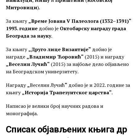
Митровици
).
За књигу
„Време Јована V Палеолога (1332–1391)“
1993. године
добио је
Октобарску награду града
Београда за науку
.
За књигу
„Друго лице Византије“
добио је
награде
„Владимир Ћоровић“
(2015) и награду
„Веселин Лучић“
(2015) за најбоље дело објављено
на Београдском универзитету.
Награду
„
Веселин Лучић
“
добио је и 2022. године за
књигу
„Историја Трапезунтског царства“
.
Написао је велики број научних радова и
монографија.
Списак објављених књига др