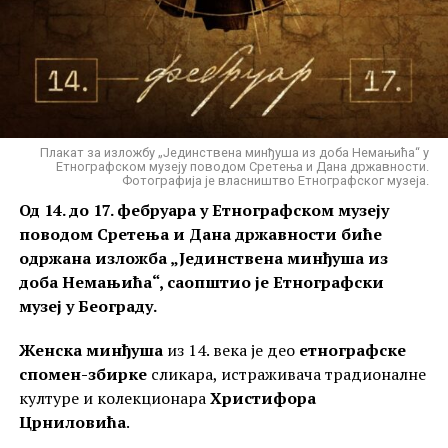
Плакат за изложбу „Јединствена минђуша из доба Немањића“ у
Етнографском музеју поводом Сретења и Дана државности.
Такође, у тој објави изнете су тврдње да су
Фотографија је власништво Етнографског музеја.
Унутрашњост Цркве Пресвете Богородице у манастиру Матејич.
рестаураторски радови током 20. века
, као и они
Од 14. до 17. фебруара у Етнографском музеју
Аутор и власник фотографије др Јасмина Ћирић.
у периоду
од 2006. до 2008. године
, довели до
поводом Сретења и Дана државности биће
„Када говоримо о времену цара Душана, често се све
„деградације“ и „уништавања старих слојева“
,
одржана изложба „Јединствена минђуша из
своди на остатке
Светих архангела код Призрена
,
који наводно документују
ранохришћанске
доба Немањића“, саопштио је Етнографски
као да је то једина његова задужбина. Заборављамо
периоде од 4. до 6. века
.
музеј у Београду.
читав низ споменика у Македонији – од
Светог
Николе Болничког у Охриду
, преко
Светог Ђорђа
Током
боравка у порти манастира
, забележено је и
Женска минђуша
из 14. века је део
етнографске
у Полошком и Леснова
, па до
петокуполне цркве
да су
поједини ученици
рукама показивали
спомен-збирке
сликара, истраживача традионалне
у Матејичу
. Управо у Матејичу кроз архитектуру и
албански национални симбол двоглавог орла
,
културе и колекционара
Христифора
оно што је сачувано од живописа можемо да видимо
стоји у тексту Радија Гораждевац.
Црниловића
.
наставак владарске идеологије цара Душана. То је