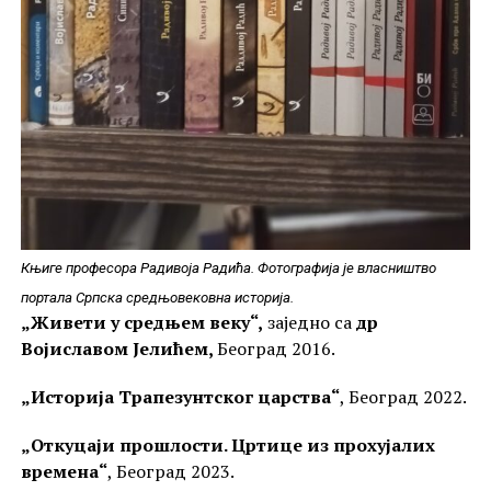
Књиге професора Радивоја Радића. Фотографија је власништво
портала Српска средњовековна историја.
„Живети у средњем веку“,
заједно са
др
Војиславом Јелићем,
Београд 2016.
„Историја Трапезунтског царства“
, Београд 2022.
„Откуцаји прошлости. Цртице из прохујалих
времена“
, Београд 2023.