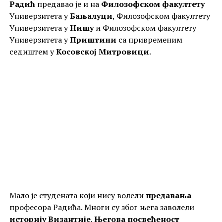
Радић
предавао је и на
Филозофском факултету
Универзитета у
Бањалуци
, Филозофском факултету
Универзитета у
Нишу
и Филозофском факултету
Универзитета у
Приштини
са привременим
седиштем у
Косовској Митровици
.
Мало је студената који нису волели
предавања
професора Радића. Многи су због њега заволели
историју Византије
.
Његова посвећеност