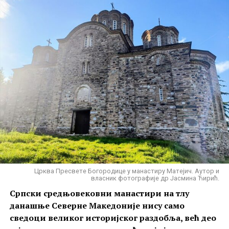
Црква Пресвете Богородице у манастиру Матејич. Аутор и
власник фотографије др Јасмина Ћирић.
Српски средњовековни манастири на тлу
данашње Северне Македоније нису само
сведоци великог историјског раздобља, већ део