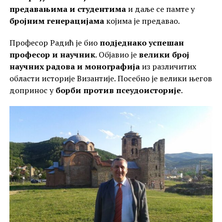
предавањима и студентима
и даље се памте у
бројним генерацијама
којима је предавао.
Професор Радић је био
подједнако успешан
професор и научник
. Објавио је
велики број
научних радова и монографија
из различитих
области историје Византије. Посебно је велики његов
допринос у
борби против псеудоисторије
.