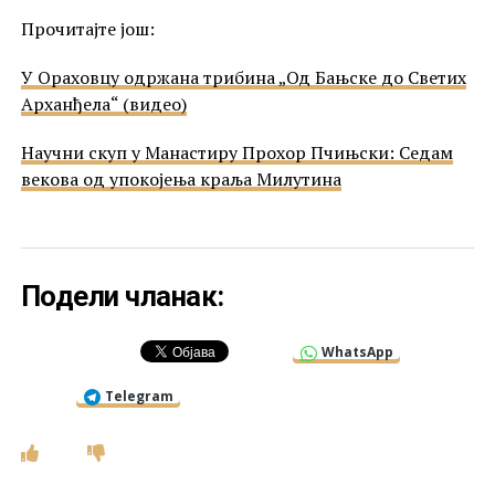
Прочитајте још:
У Ораховцу одржана трибина „Од Бањске до Светих
Арханђела“ (видео)
Научни скуп у Манастиру Прохор Пчињски: Седам
векова од упокојења краља Милутина
Подели чланак:
WhatsApp
Telegram