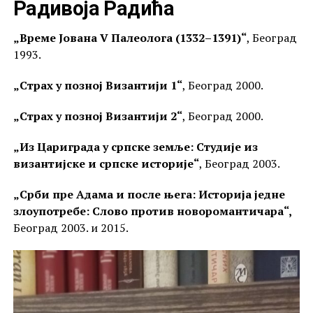
Радивоја Радића
„Време Јована V Палеолога (1332–1391)“
, Београд
1993.
„Страх у позној Византији 1“
, Београд 2000.
„Страх у позној Византији 2“
, Београд 2000.
„Из Цариграда у српске земље: Студије из
византијске и српске историје“
, Београд 2003.
„Срби пре Адама и после њега: Историја једне
злоупотребе: Слово против новоромантичара“,
Београд 2003. и 2015.