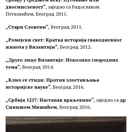
двосмисленост“
, заједно са Радославом
Петковићем, Београд 2011.
„Стари Словени“
, Београд 2011.
„Ромејски свет: Кратка историја свакодневног
живота у Византији“
, Београд 2012.
„Друго лице Византије: Неколико споредних
тема“
, Београд 2014.
„Клио се стиди: Против злостављања
историјске науке“
, Београд 2016.
„Србија 1217: Настанак краљевине“
, заједно са
др
Синишом Мишићем
, Београд 2016.