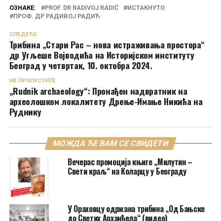
ОЗНАКЕ:
PROF. DR RADIVOJ RADIĆ
ИСТАКНУТО
ПРОФ. ДР РАДИВОЈ РАДИЋ
СЛЕДЕЋЕ
Трибина „Стари Рас – нова истраживања простора“
др Угљеше Војводића на Историјском институту
Београд у четвртак, 10. октобра 2024.
НЕ ПРОПУСТИТЕ
„Rudnik archaeology“: Пронађен надвратник на
археолошком локалитету Дрење-Имање Никића на
Руднику
МОЖДА ЋЕ ВАМ СЕ СВИДЕТИ
Вечерас промоција књиге „Милутин –
Свети краљ“ на Коларцу у Београду
У Ораховцу одржана трибина „Од Бањске
до Светих Арханђела“ (видео)