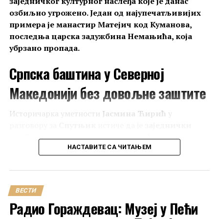
заједничког културног наслеђа које је данас
озбиљно угрожено. Један од најупечатљивијих
примера је манастир Матејич код Куманова,
последња царска задужбина Немањића, која
убрзано пропада.
Српска баштина у Северној
Македонији без довољне заштите
Историчарка уметности
Јасмина Ћирић
у
разговору за
Спутњик
истиче да је
заједнички
проблем
за целокупно српско наслеђе на подручју
Северне Македоније, које поред цркава и манастира
НАСТАВИТЕ СА ЧИТАЊЕМ
обухвата и ратне меморијале из Балканских ратова и
Првог светског рата,
недовољан број
конзерватора и недовољно развијена
ВЕСТИ
институционална сарадња
.
Радио Гораждевац: Музеј у Пећи
Наша саговорница, која се годинама бави