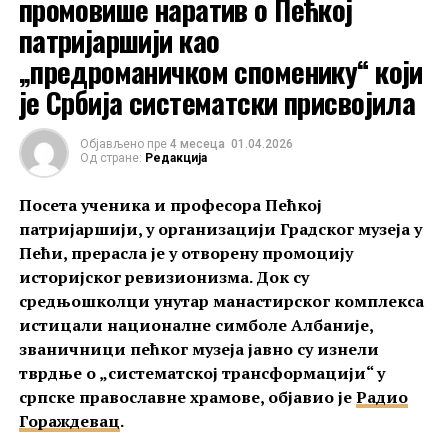
промовише наратив о Пећкој
проучавањем српске духовне и културне баштине у
патријаршији као
Северној Македонији, каже да је, иако су српске
„предроманичком споменику“ који
средњовековне задужбине на том подручју темељно
истражене још у периоду између два светска рата,
је Србија систематски присвојила
последњи већи заједнички конзерваторски
подухват био обнова охридске Свете Софије,
Објављено пре
4 месеца
01.04.2026
Од стране:
Редакција
између 1952. и 1955. године
, када су на терену
радили
Александар Дероко, Ђурђе Бошковић,
Посета ученика и професора Пећкој
Радивоје Љубинковић
и други истакнути
патријаршији, у организацији Градског музеја у
стручњаци.
Пећи, прерасла је у отворену промоцију
историјског ревизионизма. Док су
„
После 1955. године наших стручњака више
средњошколци унутар манастирског комплекса
практично нема на терену
. Појављују се тек
истицали националне симболе Албаније,
повремено, углавном кроз извештаје с
званичници пећког музеја јавно су изнели
југословенских конзерваторских конгреса. У
тврдње о „систематској трансформацији“ у
међувремену, Филозофски факултет у Скопљу
српске православне храмове, објавио је
Радио
наставља рад, али тамо више практично нема
Гораждевац
.
српских професора. Сарадња постоји, али је
повремена и недовољна“, наглашава Јасмина Ћирић.