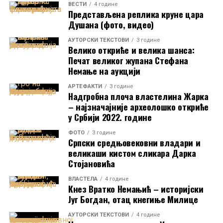
Данила II
. Архитектура цркава припада
рашкој и
ВЕСТИ
4 године
века“, каже Јасмина Ћирић.
Представљена реплика круне цара
византијској школи
, које су карактеристичне за
Душана (фото, видео)
српску средњовековну уметност тог доба
.
AУТОРСКИ ТЕКСТОВИ
3 године
Велико откриће и велика шанса:
Печат великог жупана Стефана
Немање на аукцији
Света Недеља (Киријакија)
је на фрескама у
Цркви Богородице Одигитрије у Пећкој
АРТЕФАКТИ
3 године
Надгробна плоча властелина Жарка
патријаршији
и
Цркви Богородице Љевишке у
– најзначајније археолошко откриће
Призрену
приказана са
округлим минђушама
у Србији 2022. године
опточеним крупним зрнима бисера
, које
одговарају типу изложеног примерка. Уз саму
ФОТО
3 године
Српски средњовековни владари и
минђушу, посетиоци ће моћи да виде и одштампане
великаши кистом сликара Дарка
слике фресака, које омогућавају непосредно
Стојановића
поређење накита и његовог ликовног приказа,
ВЛАСТЕЛА
4 године
наводи се у саопштењу.
Кнез Вратко Немањић – историјски
Југ Богдан, отац кнегиње Милице
Посетиоци Етнографског музеја моћи ће да виде ову
минђушу
од 14. до 17. фебруара
,
од 10 до 20 сати
.
AУТОРСКИ ТЕКСТОВИ
4 године