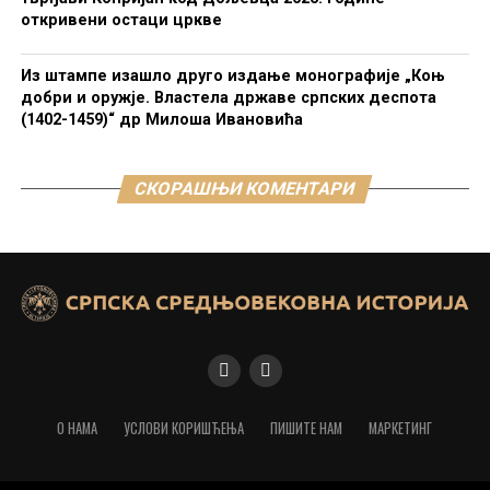
откривени остаци цркве
Из штампе изашло друго издање монографије „Коњ
добри и оружје. Властела државе српских деспота
(1402-1459)“ др Милоша Ивановића
СКОРАШЊИ КОМЕНТАРИ
О НАМА
УСЛОВИ КОРИШЋЕЊА
ПИШИТЕ НАМ
МАРКЕТИНГ