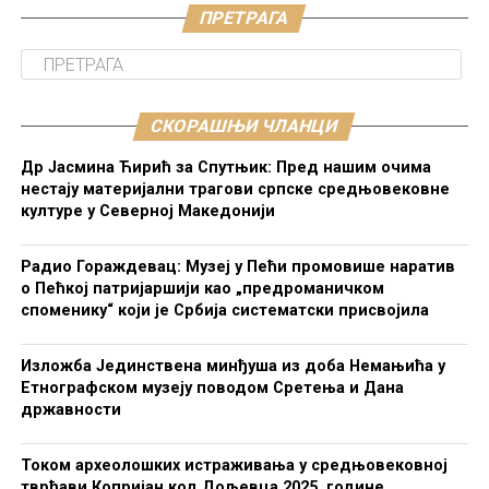
ПРЕТРАГА
СКОРАШЊИ ЧЛАНЦИ
Др Јасмина Ћирић за Спутњик: Пред нашим очима
нестају материјални трагови српске средњовековне
културе у Северној Македонији
Радио Гораждевац: Музеј у Пећи промовише наратив
о Пећкој патријаршији као „предроманичком
споменику“ који је Србија систематски присвојила
Изложба Јединствена минђуша из доба Немањића у
Етнографском музеју поводом Сретења и Дана
државности
Током археолошких истраживања у средњовековној
тврђави Копријан код Дољевца 2025. године