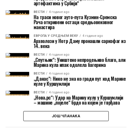
артефактима у Србији“
ВЕСТИ
4 године ago
На траси новог ауто-пута Кузмин-Сремска
Рача откривени остаци средњовековног
манастира
ЕВРОПА У СРЕДЊЕМ ВЕКУ
4 године ago
Археолози у Нотр Даму пронашли саркофаг из
14. века
ВЕСТИ
4 године ago
„Спутњик“: Уништено непроцењиво благо, али
Марина кула ипак одолела багерима
ВЕСТИ
4 године ago
„Данас“: Нико не зна ко гради пут код Марине
куле у Куршумлији
ВЕСТИ
4 године ago
„Нова.рс“: Удар на Марину кулу у Куршумлији
– машине „појеле“ брдо на којем је тврђава
ЈОШ ЧЛАНАКА