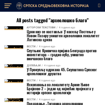
All posts tagged "археолошко благо"
AУТОРСКИ ТЕКСТОВИ
4 године ago
Црни низ се наставља: У насељу Постење у
Новом Пазару уништен археолошки локалитет
Латинска црква
ВЕСТИ
4 године ago
Спутњик: Кривична пријава Београда против
инвеститора – градио кућу, уништио
винчанско благо
ДОГАЂАЈИ
4 године ago
У Прокупљу одржана 45. Скупштина Српског
археолошког друштва
ВЕСТИ
4 године ago
Ископавања на локалитету Аџине Њиве
Брајково 2 – један од највећих пројеката у
историји српске археологије
ВЕСТИ
4 године ago
Предавање „Трговина археолошким