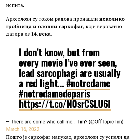
испита.
Археолози су током радова пронашли
неколико
гробница и оловни саркофаг
, који вероватно
датира из
14. века
.
I don’t know, but from
every movie I’ve ever seen,
lead sarcophagi are usually
a red light…
#notredame
#notredamedeparis
https://t.co/N0srCSLU6I
— There are some who call me… Tim? (@OffTopicTim)
March 16, 2022
Пошто је саркофаг напукао, археолози су успели да