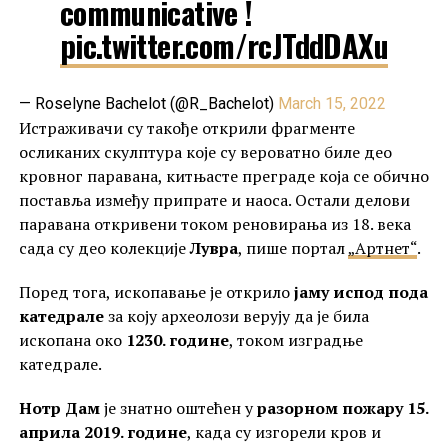
communicative !
pic.twitter.com/rcJTddDAXu
— Roselyne Bachelot (@R_Bachelot)
March 15, 2022
Истраживачи су такође открили фрагменте
осликаних скулптура које су вероватно биле део
кровног паравана, китњасте преграде која се обично
поставља између припрате и наоса. Остали делови
паравана откривени током реновирања из 18. века
сада су део колекције
Лувра
, пише портал
„Артнет“
.
Поред тога, ископавање је открило
јаму испод пода
катедрале
за коју археолози верују да је била
ископана око
1230. године
, током изградње
катедрале.
Нотр Дам
је знатно оштећен у
разорном пожару
15.
априла 2019. године
, када су изгорели кров и