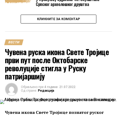
Српског археолошког друштва
КЛИКНИТЕ ЗА КОМЕНТАР
ВЕСТИ
Чувена руска икона Свете Тројице
први пут после Октобарске
револуције стигла у Руску
патријаршију
Објављено пре
4 године
21.07.2022
Од стране:
Редакција
Чувена икона Свете Тројице познатог руског