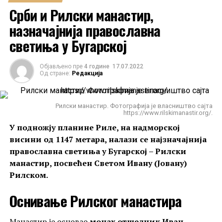
Срби и Рилски манастир,
назначајнија православна
светиња у Бугарској
Објављено пре
4 године
17.07.2022
Од стране:
Редакција
Рилски манастир. Фотографија је власништво сајта
https://www.rilskimanastir.org/.
У подножју планине Риле, на надморској
висини од 1147 метара, налази се најзначајнија
православна светиња у Бугарској – Рилски
манастир, посвећен Светом Ивану (Јовану)
Рилском.
Оснивање Рилског манастира
Успенски сабор у Владимиру. Аутор фотографије Mikhey77777
(Mikhey Bakotin). Фотографија преузета са линка https://bit.ly/3ojrIt7
Манастир је основао
монах отшелник Иван