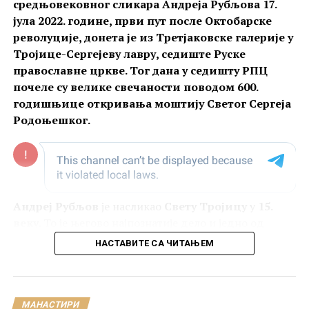
средњовековног сликара Андреја Рубљова 17.
јула 2022. године, први пут после Октобарске
револуције, донета је из Третјаковске галерије у
Тројице-Сергејеву лавру, седиште Руске
православне цркве. Тог дана у седишту РПЦ
почеле су велике свечаности поводом 600.
годишњице откривања моштију Светог Сергеја
Родоњешког.
Андреј Рубљов
је насликао
Свету Тројицу
у
15.
веку
. То је његово најпознатије дело и једно од
његова два сачувана дела. Друго његово сачувано
НАСТАВИТЕ СА ЧИТАЊЕМ
дело су
фреске у Успенском сабору у Владимиру
,
у Русији.
МАНАСТИРИ