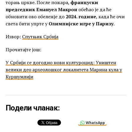
торањ цркве. После пожара,
француски
председник Емануел Макрон
обећао је да ће
обновити ово обележје до
2024. године
, када ће очи
света бити упрте у
Олимпијске игре у Паризу
.
Извор:
Спутњик Србија
Прочитајте још:
У Србији се догодио нови културоцид: Уништен
велики део археолошког локалитета Марина кула у
Куршумлији
Подели чланак:
WhatsApp