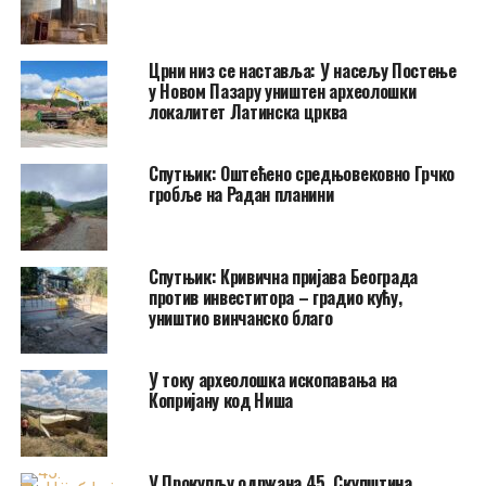
Црни низ се наставља: У насељу Постење
у Новом Пазару уништен археолошки
локалитет Латинска црква
Спутњик: Оштећено средњовековно Грчко
гробље на Радан планини
Спутњик: Кривична пријава Београда
против инвеститора – градио кућу,
уништио винчанско благо
У току археолошка ископавања на
Копријану код Ниша
У Прокупљу одржана 45. Скупштина