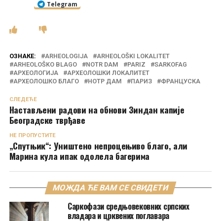
Telegram
ОЗНАКЕ:
ARHEOLOGIJA
ARHEOLOŠKI LOKALITET
ARHEOLOŠKO BLAGO
NOTR DAM
PARIZ
SARKOFAG
АРХЕОЛОГИЈА
АРХЕОЛОШКИ ЛОКАЛИТЕТ
АРХЕОЛОШКО БЛАГО
НОТР ДАМ
ПАРИЗ
ФРАНЦУСКА
СЛЕДЕЋЕ
Настављени радови на обнови Зиндан капије
Београдске тврђаве
НЕ ПРОПУСТИТЕ
„Спутњик“: Уништено непроцењиво благо, али
Марина кула ипак одолела багерима
МОЖДА ЋЕ ВАМ СЕ СВИДЕТИ
Саркофази средњовековних српских
владара и црквених поглавара