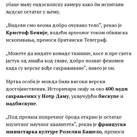
убаце малу ендоскопску камеру како би испитали
људске остатке у њему.
„Видели смо веома добро очувано тело“, рекао је
Кристоф Беније
, водећи археолог током обиласка
ископавања, преноси британски Телеграф.
„Можете да видите комаде тканине, косе и пре свега
јастук од лишћа код главе, добро познат феномен
када су верске вође сахрањиване“, навео је он.
Мртва особа је можда била високи верски
достојанственик. Историчари знају за око
400 људи
сахрањених у Нотр Даму
, укључујући
бискупе
и
надбискупе
.
„Под прелаза попречног брода открио је остатке
изузетног научног квалитета“, рекла је
француска
министарка културе Розелин Башело
, преноси