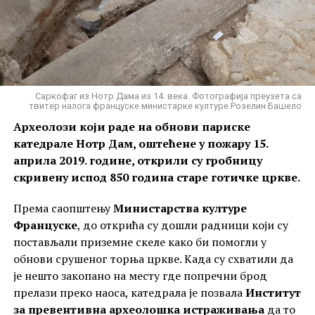
Саркофаг из Нотр Дама из 14. века. Фотографија преузета са
твитер налога француске министарке културе Розелин Башело
Археолози који раде на обнови париске
катедрале Нотр Дам, оштећене у пожару 15.
априла 2019. године, открили су гробницу
скривену испод 850 година старе готичке цркве.
Према саопштењу
Министарства културе
Француске
, до открића су дошли радници који су
постављали приземне скеле како би помогли у
обнови срушеног торња цркве. Када су схватили да
је нешто закопано на месту где попречни брод
прелази преко наоса, катедрала је позвала
Институт
за превентивна археолошка истраживања
да то