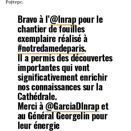
Ројтерс.
Bravo à l’
@Inrap
pour le
chantier de fouilles
exemplaire réalisé à
#notredamedeparis
.
Il a permis des découvertes
importantes qui vont
significativement enrichir
nos connaissances sur la
Cathédrale.
Merci à
@GarciaDInrap
et
au Général Georgelin pour
leur énergie