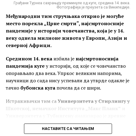
Грађани Турнеа сахрањују преминуле од куге, средина 14. века.
Фотографија је преузета са Википедије.
Рилски манастир. Фотографија је власништво сајта
Међународни тим стручњака открио је могуће
https://www.rilskimanastir.org/.
место порекла „Црне смрти“, најсмртоносније
Обнова Рилског манастира под
пандемије у историји човечанства, која је у 14.
протосеватсом Хрељом
веку однела милионе живота у Европи, Азији и
северној Африци.
Према средњовековној традицији, улога оснивача и
Средином 14. века
избила је
најсмртоноснија
обновитеља духовних места била је резервисана за
пандемија куге
у историји, од које се човечанство
владаре, али од средине XIV века та улога се
опорављало два века. Упркос великим напорима,
преноси и на властелу, која почиње да подиже нове
научници до сада нису успевали да утврде одакле је
и обнавља старе задужбине других ктитора, себи и
тачно
бубонска куга
почела да се шири.
члановима своје породице у помен.
Истраживачки тим са
Универзитета у Стирлингу у
Тако је
Рилски манастир
изнова подигнут, на
Шкотској,
немачког Института „Макс Планк”
и
месту где се и данас налази, захваљујући
Универзитета у Тубингену
анализирао је
древне
протосевасту Хрељи, српском властелину из
узорке ДНК из зуба
седам костура пронађених на
прве половине XIV века
. У историјским изворима
НАСТАВИТЕ СА ЧИТАЊЕМ
гробљима близу
језера Исик Кул у Киргистану
.
Хреља се спомиње током
1327-1328. године
као