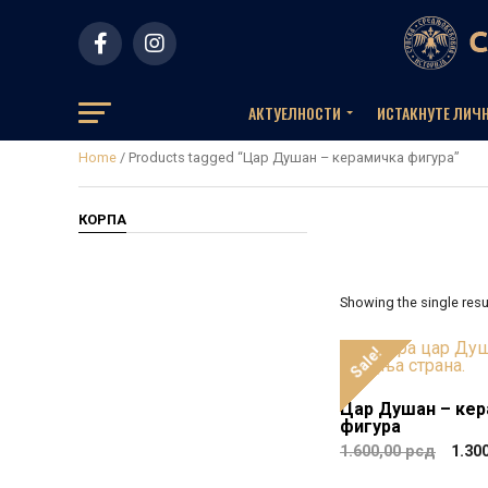
АКТУЕЛНOСТИ
ИСТАКНУТЕ ЛИЧ
Home
/ Products tagged “Цар Душан – керамичка фигура”
КОРПА
Showing the single resu
Sale!
Цар Душан – ке
фигура
1.600,00
рсд
1.30