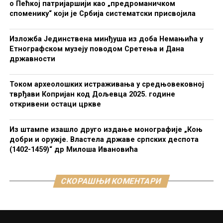
о Пећкој патријаршији као „предроманичком
споменику“ који је Србија систематски присвојила
Изложба Јединствена минђуша из доба Немањића у
Етнографском музеју поводом Сретења и Дана
државности
Током археолошких истраживања у средњовековној
тврђави Копријан код Дољевца 2025. године
откривени остаци цркве
Из штампе изашло друго издање монографије „Коњ
добри и оружје. Властела државе српских деспота
(1402-1459)“ др Милоша Ивановића
СКОРАШЊИ КОМЕНТАРИ