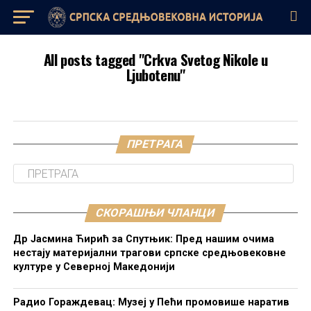
All posts tagged "Crkva Svetog Nikole u
Ljubotenu"
ПРЕТРАГА
СКОРАШЊИ ЧЛАНЦИ
Др Јасмина Ћирић за Спутњик: Пред нашим очима
нестају материјални трагови српске средњовековне
културе у Северној Македонији
Радио Гораждевац: Музеј у Пећи промовише наратив