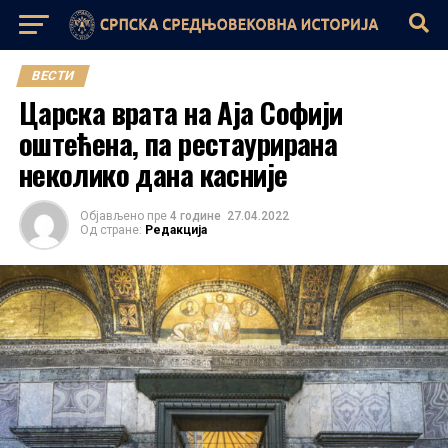
ВЕСТИ
Царска врата на Аја Софији
оштећена, па рестаурирана
неколико дана касније
Објављено пре
4 године
27.04.2022
Од стране:
Редакција