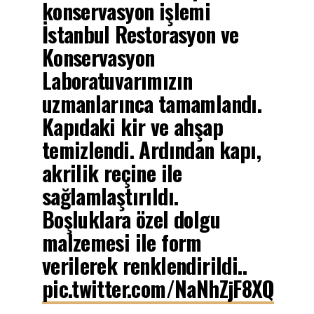
konservasyon işlemi
İstanbul Restorasyon ve
Konservasyon
Laboratuvarımızın
uzmanlarınca tamamlandı.
Kapıdaki kir ve ahşap
temizlendi. Ardından kapı,
akrilik reçine ile
sağlamlaştırıldı.
Boşluklara özel dolgu
malzemesi ile form
verilerek renklendirildi..
pic.twitter.com/NaNhZjF8XQ