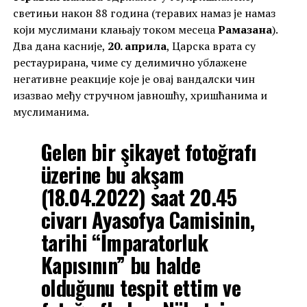
светињи након 88 година (теравих намаз је намаз
који муслимани клањају током месеца
Рамазана
).
Два дана касније,
20. априла
, Царска врата су
рестаурирана, чиме су делимично ублажене
негативне реакције које је овај вандалски чин
изазвао међу стручном јавношћу, хришћанима и
муслиманима.
Gelen bir şikayet fotoğrafı
üzerine bu akşam
(18.04.2022) saat 20.45
civarı Ayasofya Camisinin,
tarihi “İmparatorluk
Kapısının” bu halde
olduğunu tespit ettim ve