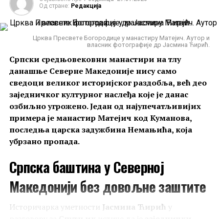
Од стране:
Редакција
Црква Пресвете Богородице у манастиру Матејич. Аутор и
власник фотографије др Јасмина Ћирић.
Српски средњовековни манастири на тлу
данашње Северне Македоније нису само
сведоци великог историјског раздобља, већ део
заједничког културног наслеђа које је данас
озбиљно угрожено. Један од најупечатљивијих
примера је манастир Матејич код Куманова,
последња царска задужбина Немањића, која
убрзано пропада.
Српска баштина у Северној
Македонији без довољне заштите
Историчарка уметности
Јасмина Ћирић
у
разговору за
Спутњик
истиче да је
заједнички