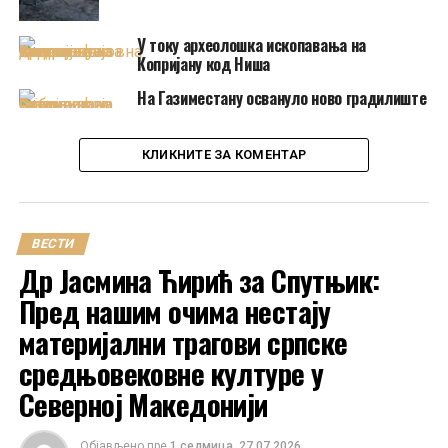
У току археолошка ископавања на
Копријану код Ниша
На Газиместану освануло ново градилиште
КЛИКНИТЕ ЗА КОМЕНТАР
ВЕСТИ
Др Јасмина Ћирић за Спутњик:
Пред нашим очима нестају
материјални трагови српске
средњовековне културе у
Северној Македонији
Објављено пре
1 седмица
27.07.2026