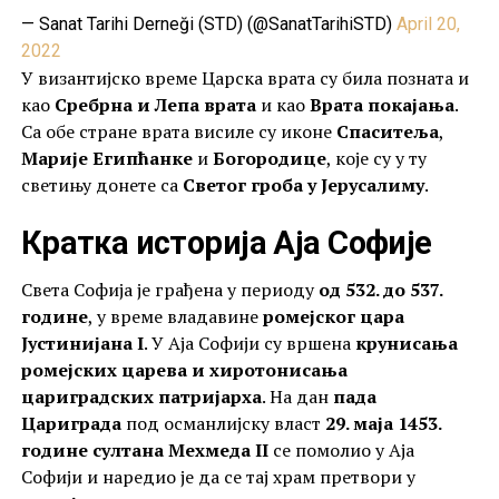
— Sanat Tarihi Derneği (STD) (@SanatTarihiSTD)
April 20,
2022
У византијско време Царска врата су била позната и
као
Сребрна и Лепа врата
и као
Врата покајања
.
Са обе стране врата висиле су иконе
Спаситеља
,
Марије Египћанке
и
Богородице
, које су у ту
светињу донете са
Светог гроба у Јерусалиму
.
Кратка историја Аја Софије
Света Софија је грађена у периоду
од 532. до 537.
године
, у време владавине
ромејског цара
Jустинијана I
. У Аја Софији су вршена
крунисања
ромејских царева и хиротонисања
цариградских патријарха
. На дан
пада
Цариграда
под османлијску власт
29. маја 1453.
године
султана Мехмеда II
се помолио у Аја
Софији и наредио је да се тај храм претвори у