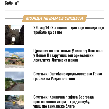
Србији“
МОЖДА ЋЕ ВАМ СЕ СВИДЕТИ
29. мај 1453. године – дан који никада није
требало да сване
Црни низ се наставља: У насељу Постење
у Новом Пазару уништен археолошки
локалитет Латинска црква
Спутњик: Оштећено средњовековно Грчко
гробље на Радан планини
Спутњик: Кривична пријава Београда
против инвеститора – градио кућу,
уништио винчанско благо