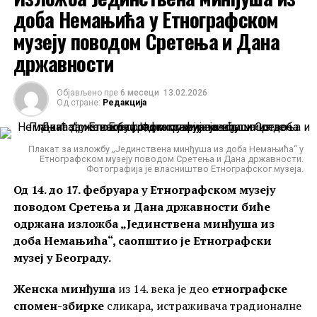
манастиру рестауриран, сам објекат, као и
доба Немањића у Етнографском
целокупно уметничко благо у њему нису у
музеју поводом Сретења и Дана
довољној мери заштићени и пропадају.
државности
Објављено пре
6 месеци
13.02.2026
Од стране:
Редакција
Плакат за изложбу „Јединствена минђуша из доба Немањића“ у
Етнографском музеју поводом Сретења и Дана државности.
Фотографија је власништво Етнографског музеја.
Од 14. до 17. фебруара у Етнографском музеју
поводом Сретења и Дана државности биће
одржана изложба „Јединствена минђуша из
доба Немањића“, саопштио је Етнографски
музеј у Београду.
Женска минђуша
из 14. века је део
етнографске
спомен-збирке
сликара, истраживача традионалне