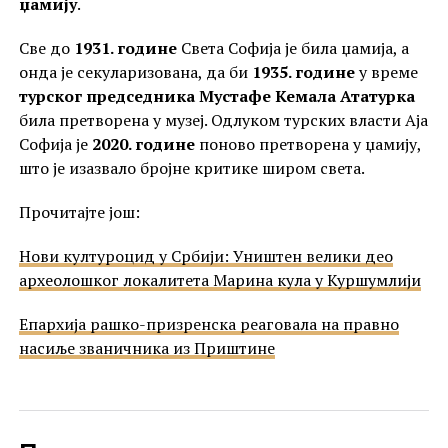
џамију
.
Све до
1931. године
Света Софија је била џамија, а
онда је секуларизована, да би
1935. године
у време
турског председника Мустафе Кемала Ататурка
била претворена у музеј. Одлуком турских власти Аја
Софија је
2020. године
поново претворена у џамију,
што је изазвало бројне критике широм света.
Прочитајте још:
Нови културоцид у Србији: Уништен велики део
археолошког локалитета Марина кула у Куршумлији
Епархија рашко-призренска реаговала на правно
насиље званичника из Приштине