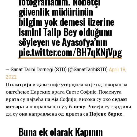
fotoğrafladım. Nöbetçi
güvenlik müdürünün
bilgim yok demesi üzerine
ismini Talip Bey olduğunu
söyleyen ve Ayasofya’nın
pic.twitter.com/BH7qKNjVpg
— Sanat Tarihi Derneği (STD) (@SanatTarihiSTD)
April 18,
2022
Полиција
и даље није утврдила ко је одговоран за
оштећење Царских врата Свете Софије. Поменута
врата су највећа на Аја Софији, висока су око
седам
метара
и направљена су у
6. веку
. Ромеји су тврдили
да су она направљена од дрвета са
Нојеве барке
.
Buna ek olarak Kapının