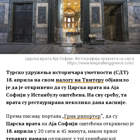
Царска врата Аја Софије. Фотографија преузета са сајта
https://www.keeptalkinggreece.com/
Турско удружења историчара уметности (СДТ)
18. априла на свом
налогу на Твитеру
објавило
је да је откривено да су Царска врата на Аја
Софији у Истанбулу оштећена. На сву срећу, та
врата су рестаурирана неколико дана касније.
Према писању портала „
Грик рипортер
“, да су
Царска врата
на
Аја Софији
оштећена откривено је
18. априла
у 20 сати и 45 минута, након првог
теравих намаза
одржаног у тој хришћанској