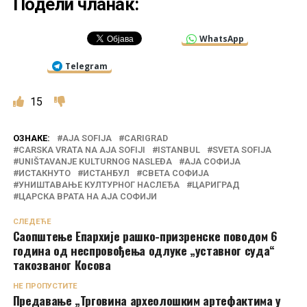
Подели чланак:
WhatsApp
Telegram
15
ОЗНАКЕ:
AJA SOFIJA
CARIGRAD
CARSKA VRATA NA AJA SOFIJI
ISTANBUL
SVETA SOFIJA
UNIŠTAVANJE KULTURNOG NASLEĐA
АЈА СОФИЈА
ИСТАКНУТО
ИСТАНБУЛ
СВЕТА СОФИЈА
УНИШТАВАЊЕ КУЛТУРНОГ НАСЛЕЂА
ЦАРИГРАД
ЦАРСКА ВРАТА НА АЈА СОФИЈИ
СЛЕДЕЋЕ
Саопштење Епархије рашко-призренске поводом 6
година од неспровођења одлуке „уставног суда“
такозваног Косова
НЕ ПРОПУСТИТЕ
Предавање „Трговина археолошким артефактима у